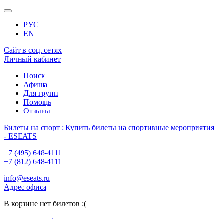
РУС
EN
Сайт в соц. сетях
Личный кабинет
Поиск
Афиша
Для групп
Помощь
Отзывы
Билеты на спорт : Купить билеты на спортивные мероприятия
- ESEATS
+7 (495) 648-4111
+7 (812) 648-4111
info@eseats.ru
Адрес офиса
В корзине нет билетов :(