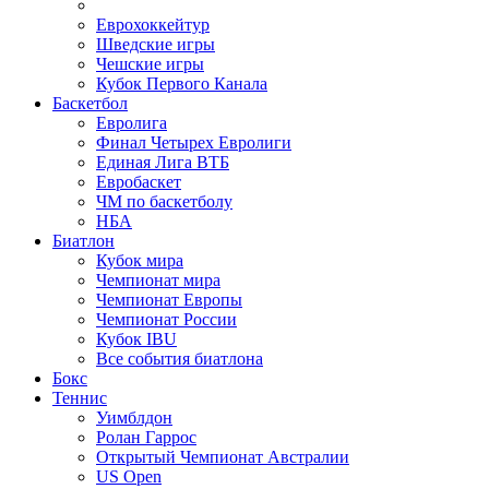
Еврохоккейтур
Шведские игры
Чешские игры
Кубок Первого Канала
Баскетбол
Евролига
Финал Четырех Евролиги
Единая Лига ВТБ
Евробаскет
ЧМ по баскетболу
НБА
Биатлон
Кубок мира
Чемпионат мира
Чемпионат Европы
Чемпионат России
Кубок IBU
Все события биатлона
Бокс
Теннис
Уимблдон
Ролан Гаррос
Открытый Чемпионат Австралии
US Open