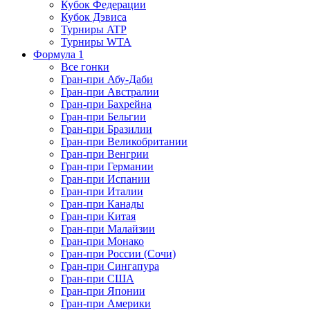
Кубок Федерации
Кубок Дэвиса
Турниры ATP
Турниры WTA
Формула 1
Все гонки
Гран-при Абу-Даби
Гран-при Австралии
Гран-при Бахрейна
Гран-при Бельгии
Гран-при Бразилии
Гран-при Великобритании
Гран-при Венгрии
Гран-при Германии
Гран-при Испании
Гран-при Италии
Гран-при Канады
Гран-при Китая
Гран-при Малайзии
Гран-при Монако
Гран-при России (Сочи)
Гран-при Сингапура
Гран-при США
Гран-при Японии
Гран-при Америки