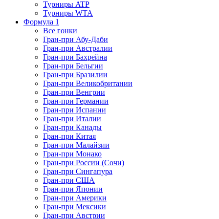
Турниры ATP
Турниры WTA
Формула 1
Все гонки
Гран-при Абу-Даби
Гран-при Австралии
Гран-при Бахрейна
Гран-при Бельгии
Гран-при Бразилии
Гран-при Великобритании
Гран-при Венгрии
Гран-при Германии
Гран-при Испании
Гран-при Италии
Гран-при Канады
Гран-при Китая
Гран-при Малайзии
Гран-при Монако
Гран-при России (Сочи)
Гран-при Сингапура
Гран-при США
Гран-при Японии
Гран-при Америки
Гран-при Мексики
Гран-при Австрии