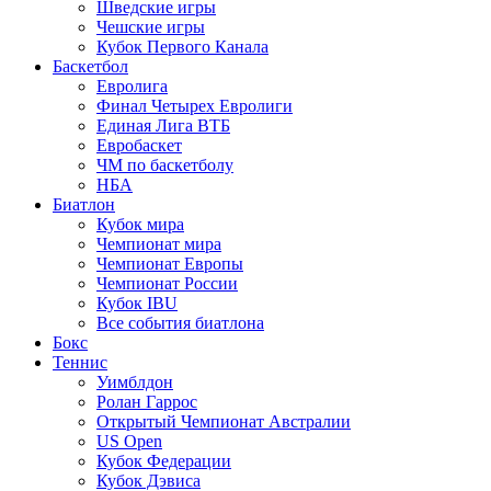
Шведские игры
Чешские игры
Кубок Первого Канала
Баскетбол
Евролига
Финал Четырех Евролиги
Единая Лига ВТБ
Евробаскет
ЧМ по баскетболу
НБА
Биатлон
Кубок мира
Чемпионат мира
Чемпионат Европы
Чемпионат России
Кубок IBU
Все события биатлона
Бокс
Теннис
Уимблдон
Ролан Гаррос
Открытый Чемпионат Австралии
US Open
Кубок Федерации
Кубок Дэвиса