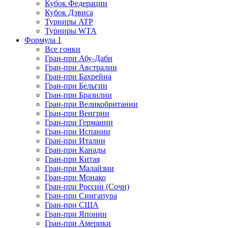
Кубок Федерации
Кубок Дэвиса
Турниры ATP
Турниры WTA
Формула 1
Все гонки
Гран-при Абу-Даби
Гран-при Австралии
Гран-при Бахрейна
Гран-при Бельгии
Гран-при Бразилии
Гран-при Великобритании
Гран-при Венгрии
Гран-при Германии
Гран-при Испании
Гран-при Италии
Гран-при Канады
Гран-при Китая
Гран-при Малайзии
Гран-при Монако
Гран-при России (Сочи)
Гран-при Сингапура
Гран-при США
Гран-при Японии
Гран-при Америки