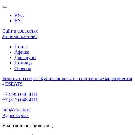
РУС
EN
Сайт в соц. сетях
Личный кабинет
Поиск
Афиша
Для групп
Помощь
Отзывы
Билеты на спорт : Купить билеты на спортивные мероприятия
- ESEATS
+7 (495) 648-4111
+7 (812) 648-4111
info@eseats.ru
Адрес офиса
В корзине нет билетов :(