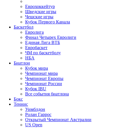
Еврохоккейтур
Шведские игры
Чешские игры
Кубок Первого Канала
Баскетбол
Евролига
Финал Четырех Евролиги
Единая Лига ВТБ
Евробаскет
ЧМ по баскетболу
НБА
Биатлон
Кубок мира
Чемпионат мира
Чемпионат Европы
Чемпионат России
Кубок IBU
Все события биатлона
Бокс
Теннис
Уимблдон
Ролан Гаррос
Открытый Чемпионат Австралии
US Open