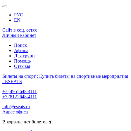
РУС
EN
Сайт в соц. сетях
Личный кабинет
Поиск
Афиша
Для групп
Помощь
Отзывы
Билеты на спорт : Купить билеты на спортивные мероприятия
- ESEATS
+7 (495) 648-4111
+7 (812) 648-4111
info@eseats.ru
Адрес офиса
В корзине нет билетов :(