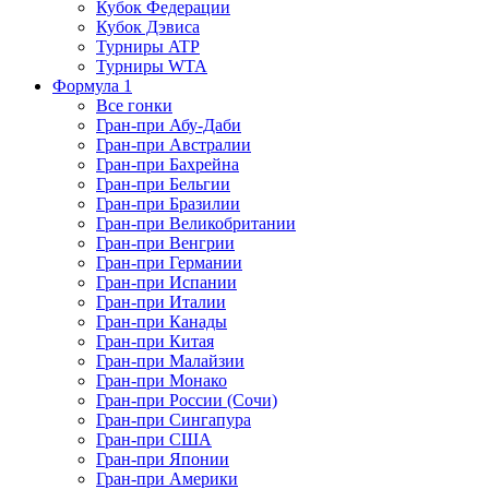
Кубок Федерации
Кубок Дэвиса
Турниры ATP
Турниры WTA
Формула 1
Все гонки
Гран-при Абу-Даби
Гран-при Австралии
Гран-при Бахрейна
Гран-при Бельгии
Гран-при Бразилии
Гран-при Великобритании
Гран-при Венгрии
Гран-при Германии
Гран-при Испании
Гран-при Италии
Гран-при Канады
Гран-при Китая
Гран-при Малайзии
Гран-при Монако
Гран-при России (Сочи)
Гран-при Сингапура
Гран-при США
Гран-при Японии
Гран-при Америки