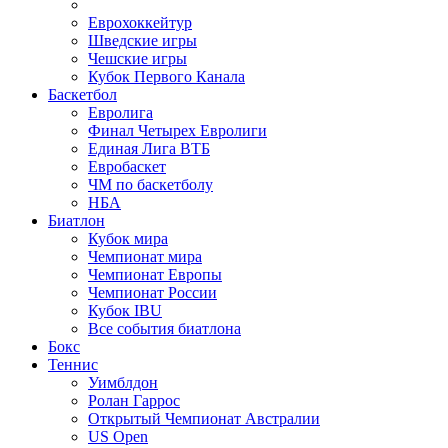
Еврохоккейтур
Шведские игры
Чешские игры
Кубок Первого Канала
Баскетбол
Евролига
Финал Четырех Евролиги
Единая Лига ВТБ
Евробаскет
ЧМ по баскетболу
НБА
Биатлон
Кубок мира
Чемпионат мира
Чемпионат Европы
Чемпионат России
Кубок IBU
Все события биатлона
Бокс
Теннис
Уимблдон
Ролан Гаррос
Открытый Чемпионат Австралии
US Open