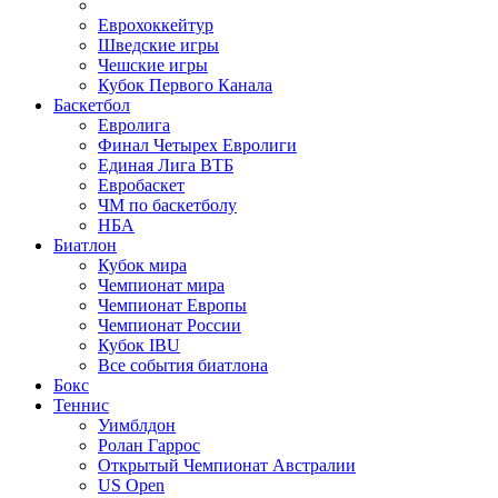
Еврохоккейтур
Шведские игры
Чешские игры
Кубок Первого Канала
Баскетбол
Евролига
Финал Четырех Евролиги
Единая Лига ВТБ
Евробаскет
ЧМ по баскетболу
НБА
Биатлон
Кубок мира
Чемпионат мира
Чемпионат Европы
Чемпионат России
Кубок IBU
Все события биатлона
Бокс
Теннис
Уимблдон
Ролан Гаррос
Открытый Чемпионат Австралии
US Open