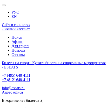
РУС
EN
Сайт в соц. сетях
Личный кабинет
Поиск
Афиша
Для групп
Помощь
Отзывы
Билеты на спорт : Купить билеты на спортивные мероприятия
- ESEATS
+7 (495) 648-4111
+7 (812) 648-4111
info@eseats.ru
Адрес офиса
В корзине нет билетов :(