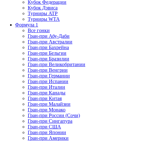
Кубок Федерации
Кубок Дэвиса
Турниры ATP
Турниры WTA
Формула 1
Все гонки
Гран-при Абу-Даби
Гран-при Австралии
Гран-при Бахрейна
Гран-при Бельгии
Гран-при Бразилии
Гран-при Великобритании
Гран-при Венгрии
Гран-при Германии
Гран-при Испании
Гран-при Италии
Гран-при Канады
Гран-при Китая
Гран-при Малайзии
Гран-при Монако
Гран-при России (Сочи)
Гран-при Сингапура
Гран-при США
Гран-при Японии
Гран-при Америки