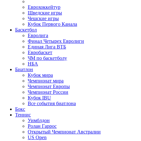
Еврохоккейтур
Шведские игры
Чешские игры
Кубок Первого Канала
Баскетбол
Евролига
Финал Четырех Евролиги
Единая Лига ВТБ
Евробаскет
ЧМ по баскетболу
НБА
Биатлон
Кубок мира
Чемпионат мира
Чемпионат Европы
Чемпионат России
Кубок IBU
Все события биатлона
Бокс
Теннис
Уимблдон
Ролан Гаррос
Открытый Чемпионат Австралии
US Open