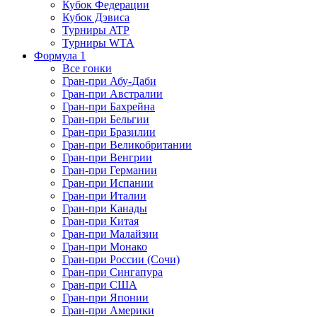
Кубок Федерации
Кубок Дэвиса
Турниры ATP
Турниры WTA
Формула 1
Все гонки
Гран-при Абу-Даби
Гран-при Австралии
Гран-при Бахрейна
Гран-при Бельгии
Гран-при Бразилии
Гран-при Великобритании
Гран-при Венгрии
Гран-при Германии
Гран-при Испании
Гран-при Италии
Гран-при Канады
Гран-при Китая
Гран-при Малайзии
Гран-при Монако
Гран-при России (Сочи)
Гран-при Сингапура
Гран-при США
Гран-при Японии
Гран-при Америки