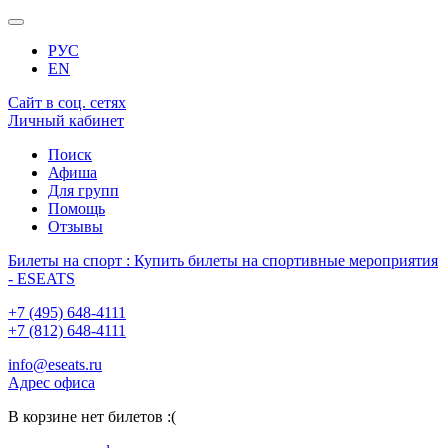
РУС
EN
Сайт в соц. сетях
Личный кабинет
Поиск
Афиша
Для групп
Помощь
Отзывы
Билеты на спорт : Купить билеты на спортивные мероприятия
- ESEATS
+7 (495) 648-4111
+7 (812) 648-4111
info@eseats.ru
Адрес офиса
В корзине нет билетов :(