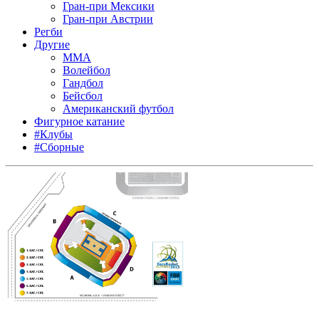
Гран-при Мексики
Гран-при Австрии
Регби
Другие
MMA
Волейбол
Гандбол
Бейсбол
Американский футбол
Фигурное катание
#Клубы
#Сборные