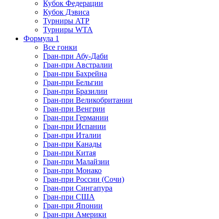
Кубок Федерации
Кубок Дэвиса
Турниры ATP
Турниры WTA
Формула 1
Все гонки
Гран-при Абу-Даби
Гран-при Австралии
Гран-при Бахрейна
Гран-при Бельгии
Гран-при Бразилии
Гран-при Великобритании
Гран-при Венгрии
Гран-при Германии
Гран-при Испании
Гран-при Италии
Гран-при Канады
Гран-при Китая
Гран-при Малайзии
Гран-при Монако
Гран-при России (Сочи)
Гран-при Сингапура
Гран-при США
Гран-при Японии
Гран-при Америки