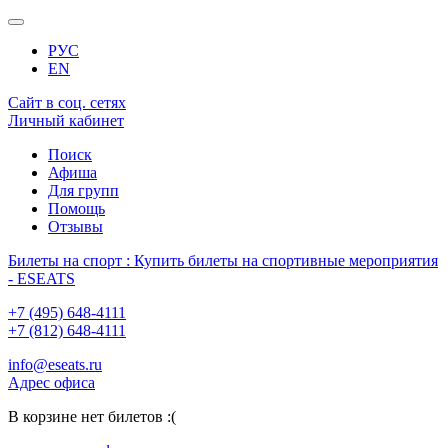
РУС
EN
Сайт в соц. сетях
Личный кабинет
Поиск
Афиша
Для групп
Помощь
Отзывы
Билеты на спорт : Купить билеты на спортивные мероприятия
- ESEATS
+7 (495) 648-4111
+7 (812) 648-4111
info@eseats.ru
Адрес офиса
В корзине нет билетов :(