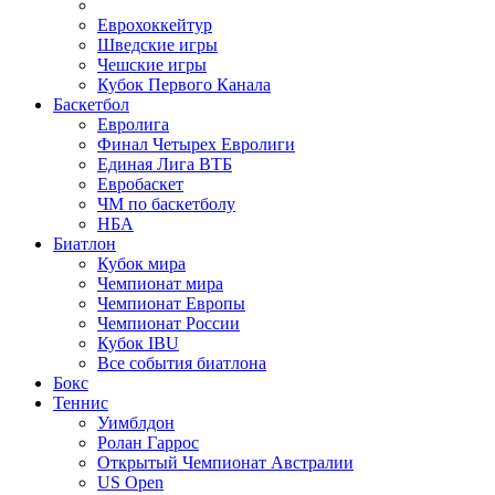
Еврохоккейтур
Шведские игры
Чешские игры
Кубок Первого Канала
Баскетбол
Евролига
Финал Четырех Евролиги
Единая Лига ВТБ
Евробаскет
ЧМ по баскетболу
НБА
Биатлон
Кубок мира
Чемпионат мира
Чемпионат Европы
Чемпионат России
Кубок IBU
Все события биатлона
Бокс
Теннис
Уимблдон
Ролан Гаррос
Открытый Чемпионат Австралии
US Open