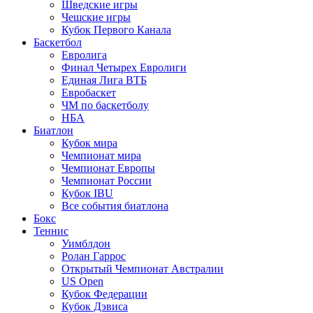
Шведские игры
Чешские игры
Кубок Первого Канала
Баскетбол
Евролига
Финал Четырех Евролиги
Единая Лига ВТБ
Евробаскет
ЧМ по баскетболу
НБА
Биатлон
Кубок мира
Чемпионат мира
Чемпионат Европы
Чемпионат России
Кубок IBU
Все события биатлона
Бокс
Теннис
Уимблдон
Ролан Гаррос
Открытый Чемпионат Австралии
US Open
Кубок Федерации
Кубок Дэвиса