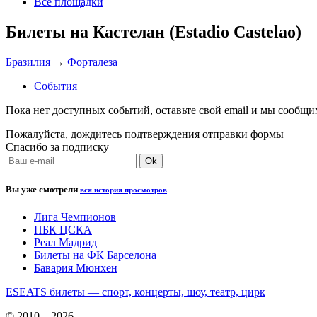
Все площадки
Билеты на Кастелан (Estadio Castelao)
Бразилия
→
Форталеза
События
Пока нет доступных событий, оставьте свой email и мы сообщ
Пожалуйста, дождитесь подтверждения отправки формы
Спасибо за подписку
Вы уже смотрели
вся история просмотров
Лига Чемпионов
ПБК ЦСКА
Реал Мадрид
Билеты на ФК Барселона
Бавария Мюнхен
ESEATS билеты — спорт, концерты, шоу, театр, цирк
© 2010—2026