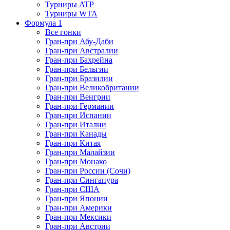
Турниры ATP
Турниры WTA
Формула 1
Все гонки
Гран-при Абу-Даби
Гран-при Австралии
Гран-при Бахрейна
Гран-при Бельгии
Гран-при Бразилии
Гран-при Великобритании
Гран-при Венгрии
Гран-при Германии
Гран-при Испании
Гран-при Италии
Гран-при Канады
Гран-при Китая
Гран-при Малайзии
Гран-при Монако
Гран-при России (Сочи)
Гран-при Сингапура
Гран-при США
Гран-при Японии
Гран-при Америки
Гран-при Мексики
Гран-при Австрии