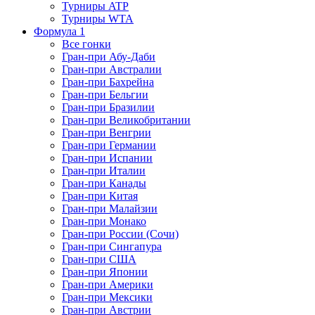
Турниры ATP
Турниры WTA
Формула 1
Все гонки
Гран-при Абу-Даби
Гран-при Австралии
Гран-при Бахрейна
Гран-при Бельгии
Гран-при Бразилии
Гран-при Великобритании
Гран-при Венгрии
Гран-при Германии
Гран-при Испании
Гран-при Италии
Гран-при Канады
Гран-при Китая
Гран-при Малайзии
Гран-при Монако
Гран-при России (Сочи)
Гран-при Сингапура
Гран-при США
Гран-при Японии
Гран-при Америки
Гран-при Мексики
Гран-при Австрии