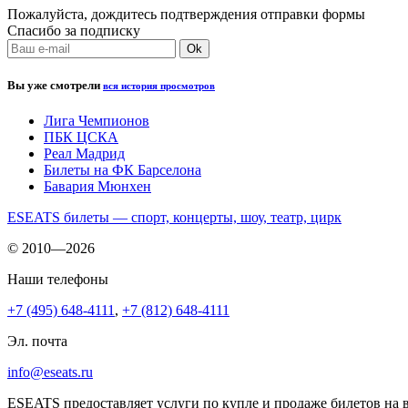
Пожалуйста, дождитесь подтверждения отправки формы
Спасибо за подписку
Вы уже смотрели
вся история просмотров
Лига Чемпионов
ПБК ЦСКА
Реал Мадрид
Билеты на ФК Барселона
Бавария Мюнхен
ESEATS билеты — спорт, концерты, шоу, театр, цирк
© 2010—2026
Наши телефоны
+7 (495) 648-4111
,
+7 (812) 648-4111
Эл. почта
info@eseats.ru
ESEATS предоставляет услуги по купле и продаже билетов на 