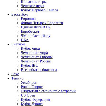
Шведские игры
Чешские игры
Кубок Первого Канала
Баскетбол
Евролига
Финал Четырех Евролиги
Единая Лига ВТБ
Евробаскет
ЧМ по баскетболу
НБА
Биатлон
Кубок мира
Чемпионат мира
Чемпионат Европы
Чемпионат России
Кубок IBU
Все события биатлона
Бокс
Теннис
Уимблдон
Ролан Гаррос
Открытый Чемпионат Австралии
US Open
Кубок Федерации
Кубок Дэвиса