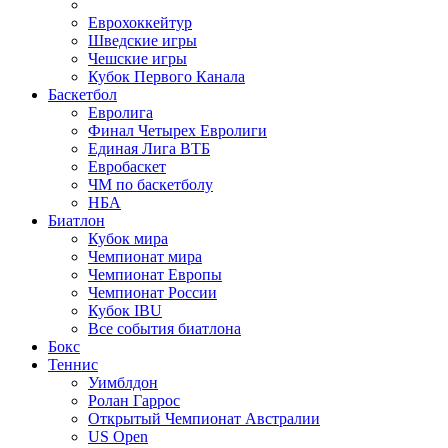
Еврохоккейтур
Шведские игры
Чешские игры
Кубок Первого Канала
Баскетбол
Евролига
Финал Четырех Евролиги
Единая Лига ВТБ
Евробаскет
ЧМ по баскетболу
НБА
Биатлон
Кубок мира
Чемпионат мира
Чемпионат Европы
Чемпионат России
Кубок IBU
Все события биатлона
Бокс
Теннис
Уимблдон
Ролан Гаррос
Открытый Чемпионат Австралии
US Open