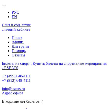
РУС
EN
Сайт в соц. сетях
Личный кабинет
Поиск
Афиша
Для групп
Помощь
Отзывы
Билеты на спорт : Купить билеты на спортивные мероприятия
- ESEATS
+7 (495) 648-4111
+7 (812) 648-4111
info@eseats.ru
Адрес офиса
В корзине нет билетов :(