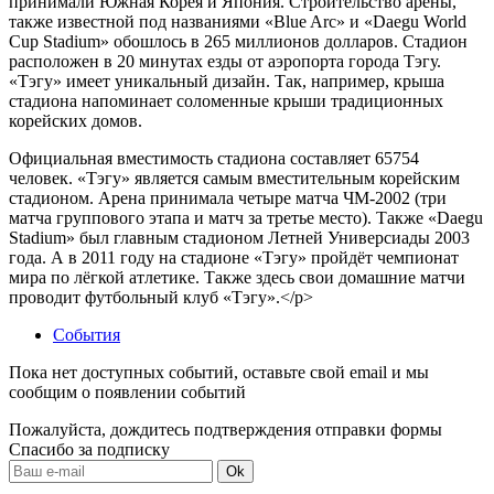
принимали Южная Корея и Япония. Строительство арены,
также известной под названиями «Blue Arc» и «Daegu World
Cup Stadium» обошлось в 265 миллионов долларов. Стадион
расположен в 20 минутах езды от аэропорта города Тэгу.
«Тэгу» имеет уникальный дизайн. Так, например, крыша
стадиона напоминает соломенные крыши традиционных
корейских домов.
Официальная вместимость стадиона составляет 65754
человек. «Тэгу» является самым вместительным корейским
стадионом. Арена принимала четыре матча ЧМ-2002 (три
матча группового этапа и матч за третье место). Также «Daegu
Stadium» был главным стадионом Летней Универсиады 2003
года. А в 2011 году на стадионе «Тэгу» пройдёт чемпионат
мира по лёгкой атлетике. Также здесь свои домашние матчи
проводит футбольный клуб «Тэгу».</p>
События
Пока нет доступных событий, оставьте свой email и мы
сообщим о появлении событий
Пожалуйста, дождитесь подтверждения отправки формы
Спасибо за подписку