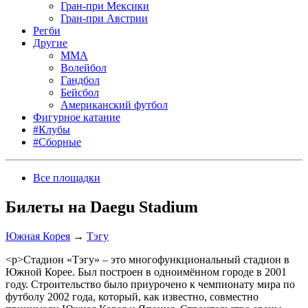
Гран-при Мексики
Гран-при Австрии
Регби
Другие
MMA
Волейбол
Гандбол
Бейсбол
Американский футбол
Фигурное катание
#Клубы
#Сборные
Все площадки
Билеты на Daegu Stadium
Южная Корея
→
Тэгу
<p>Стадион «Тэгу» – это многофункциональный стадион в
Южной Корее. Был построен в одноимённом городе в 2001
году. Строительство было приурочено к чемпионату мира по
футболу 2002 года, который, как известно, совместно