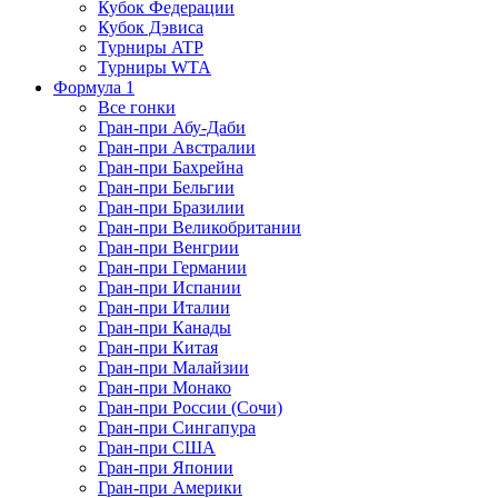
Кубок Федерации
Кубок Дэвиса
Турниры ATP
Турниры WTA
Формула 1
Все гонки
Гран-при Абу-Даби
Гран-при Австралии
Гран-при Бахрейна
Гран-при Бельгии
Гран-при Бразилии
Гран-при Великобритании
Гран-при Венгрии
Гран-при Германии
Гран-при Испании
Гран-при Италии
Гран-при Канады
Гран-при Китая
Гран-при Малайзии
Гран-при Монако
Гран-при России (Сочи)
Гран-при Сингапура
Гран-при США
Гран-при Японии
Гран-при Америки