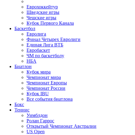
Еврохоккейтур
Шведские игры
Чешские игры
Кубок Первого Канала
Баскетбол
Евролига
Финал Четырех Евролиги
Единая Лига ВТБ
Евробаскет
ЧМ по баскетболу
НБА
Биатлон
Кубок мира
Чемпионат мира
Чемпионат Европы
Чемпионат России
Кубок IBU
Все события биатлона
Бокс
Теннис
Уимблдон
Ролан Гаррос
Открытый Чемпионат Австралии
US Open