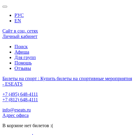
РУС
EN
Сайт в соц. сетях
Личный кабинет
Поиск
Афиша
Для групп
Помощь
Отзывы
Билеты на спорт : Купить билеты на спортивные мероприятия
- ESEATS
+7 (495) 648-4111
+7 (812) 648-4111
info@eseats.ru
Адрес офиса
В корзине нет билетов :(