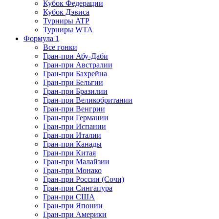
Кубок Федерации
Кубок Дэвиса
Турниры ATP
Турниры WTA
Формула 1
Все гонки
Гран-при Абу-Даби
Гран-при Австралии
Гран-при Бахрейна
Гран-при Бельгии
Гран-при Бразилии
Гран-при Великобритании
Гран-при Венгрии
Гран-при Германии
Гран-при Испании
Гран-при Италии
Гран-при Канады
Гран-при Китая
Гран-при Малайзии
Гран-при Монако
Гран-при России (Сочи)
Гран-при Сингапура
Гран-при США
Гран-при Японии
Гран-при Америки