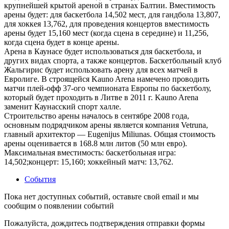
крупнейшей крытой ареной в странах Балтии. Вместимость
арены будет: для баскетбола 14,502 мест, для гандбола 13,807,
для хоккея 13,762, для проведения концертов вместимость
арены будет 15,160 мест (когда сцена в середине) и 11,256,
когда сцена будет в конце арены.
Арена в Каунасе будет использоваться для баскетбола, и
других видах спорта, а также концертов. Баскетбольный клуб
Жальгирис будет использовать арену для всех матчей в
Евролиге. В строящейся Kauno Arena намечено проводить
матчи плей-офф 37-ого чемпионатa Европы по баскетболу,
который будет проходить в Литве в 2011 г. Kauno Arena
заменит Каунасский спорт халле.
Строительство арены началось в сентябре 2008 года,
основным подрядчиком арены является компания Vetruna,
главный архитектор — Eugenijus Miliunas. Общая стоимость
арены оценивается в 168.8 млн литов (50 млн евро).
Максимальная вместимость: баскетбольная игра:
14,502;концерт: 15,160; хоккейный матч: 13,762.
События
Пока нет доступных событий, оставьте свой email и мы
сообщим о появлении событий
Пожалуйста, дождитесь подтверждения отправки формы