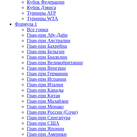
Кубок Федерации
Кубок Дэвиса
Турниры ATP
Турниры WTA
Формула 1
Все гонки
Гран-при Абу-Даби
Гран-при Австралии
Гран-при Бахрейна
Гран-при Бельгии
Гран-при Бразилии
Гран-при Великобритании
Гран-при Венгрии
Гран-при Германии
Гран-при Испании
Гран-при Италии
Гран-при Канады
Гран-при Китая
Гран-при Малайзии
Гран-при Монако
Гран-при России (Сочи)
Гран-при Сингапура
Гран-при США
Гран-при Японии
Гран-при Америки