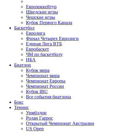
Еврохоккейтур
Шведские игры
Чешские игры
Кубок Первого Канала
Баскетбол
Евролига
Финал Четырех Евролиги
Единая Лига ВТБ
Евробаскет
ЧМ по баскетболу
НБА
Биатлон
Кубок мира
Чемпионат мира
Чемпионат Европы
Чемпионат России
Кубок IBU
Все события биатлона
Бокс
Теннис
Уимблдон
Ролан Гаррос
Открытый Чемпионат Австралии
US Open