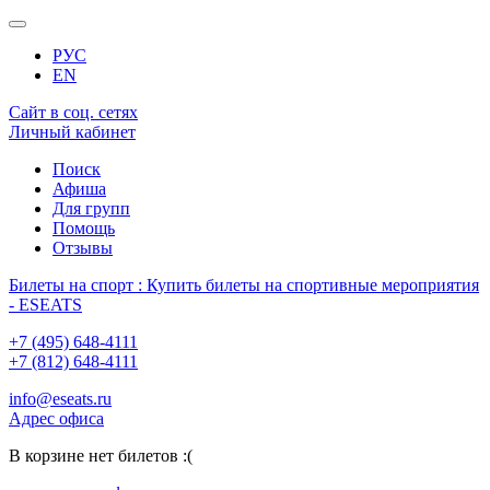
РУС
EN
Сайт в соц. сетях
Личный кабинет
Поиск
Афиша
Для групп
Помощь
Отзывы
Билеты на спорт : Купить билеты на спортивные мероприятия
- ESEATS
+7 (495) 648-4111
+7 (812) 648-4111
info@eseats.ru
Адрес офиса
В корзине нет билетов :(