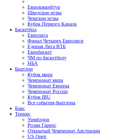
Еврохоккейтур
Шведские игры
Чешские игры
Кубок Первого Канала
Баскетбол
Евролига
Финал Четырех Евролиги
Единая Лига ВТБ
Евробаскет
ЧМ по баскетболу
НБА
Биатлон
Кубок мира
Чемпионат мира
Чемпионат Европы
Чемпионат России
Кубок IBU
Все события биатлона
Бокс
Теннис
Уимблдон
Ролан Гаррос
Открытый Чемпионат Австралии
US Open