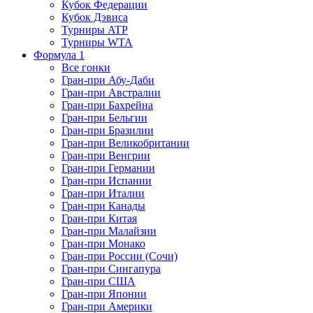
Кубок Федерации
Кубок Дэвиса
Турниры ATP
Турниры WTA
Формула 1
Все гонки
Гран-при Абу-Даби
Гран-при Австралии
Гран-при Бахрейна
Гран-при Бельгии
Гран-при Бразилии
Гран-при Великобритании
Гран-при Венгрии
Гран-при Германии
Гран-при Испании
Гран-при Италии
Гран-при Канады
Гран-при Китая
Гран-при Малайзии
Гран-при Монако
Гран-при России (Сочи)
Гран-при Сингапура
Гран-при США
Гран-при Японии
Гран-при Америки