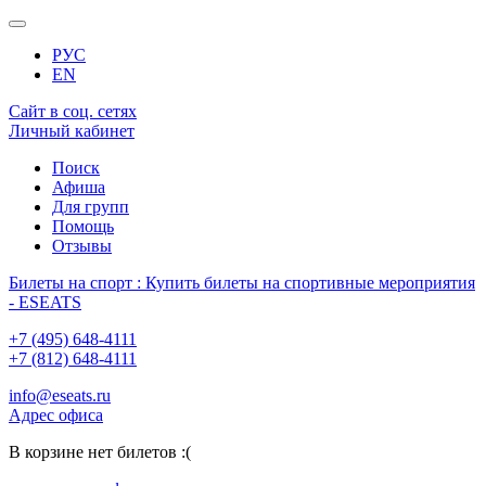
РУС
EN
Сайт в соц. сетях
Личный кабинет
Поиск
Афиша
Для групп
Помощь
Отзывы
Билеты на спорт : Купить билеты на спортивные мероприятия
- ESEATS
+7 (495) 648-4111
+7 (812) 648-4111
info@eseats.ru
Адрес офиса
В корзине нет билетов :(