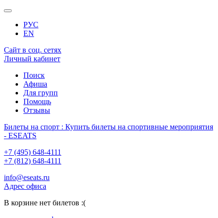
РУС
EN
Сайт в соц. сетях
Личный кабинет
Поиск
Афиша
Для групп
Помощь
Отзывы
Билеты на спорт : Купить билеты на спортивные мероприятия
- ESEATS
+7 (495) 648-4111
+7 (812) 648-4111
info@eseats.ru
Адрес офиса
В корзине нет билетов :(