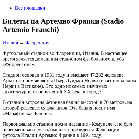
Все площадки
Билеты на Артемио Франки (Stadio
Artemio Franchi)
Италия
→
Флоренция
Футбольный стадион во Флоренции, Италия. В настоящее
время является домашним стадионом футбольного клуба
«Фиорентина».
Стадион основан в 1931 году и вмещает 47,282 человека.
Архитектором является Пьер Луиджи Нерви (известен холлом
Нерви в Ватикане). Это одно из самых значимых
архитектурных сооружений XX века в городе.
В стадион встроена бетонная башня высотой в 70 метров, на
которой развевается флагшток. Эта башня носит имя
«Марафонская Башня».
Первоначально стадион носил название «Комунале», но был
переименован в честь бывшего президента Федерации
футбола Италии Артемио Франки в 1991 году.