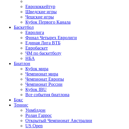
Еврохоккейтур
Шведские игры
Чешские игры
Кубок Первого Канала
Баскетбол
Евролига
Финал Четырех Евролиги
Единая Лига ВТБ
Евробаскет
ЧМ по баскетболу
НБА
Биатлон
Кубок мира
Чемпионат мира
Чемпионат Европы
Чемпионат России
Кубок IBU
Все события биатлона
Бокс
Теннис
Уимблдон
Ролан Гаррос
Открытый Чемпионат Австралии
US Open