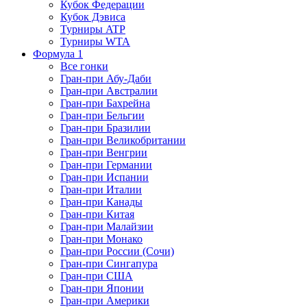
Кубок Федерации
Кубок Дэвиса
Турниры ATP
Турниры WTA
Формула 1
Все гонки
Гран-при Абу-Даби
Гран-при Австралии
Гран-при Бахрейна
Гран-при Бельгии
Гран-при Бразилии
Гран-при Великобритании
Гран-при Венгрии
Гран-при Германии
Гран-при Испании
Гран-при Италии
Гран-при Канады
Гран-при Китая
Гран-при Малайзии
Гран-при Монако
Гран-при России (Сочи)
Гран-при Сингапура
Гран-при США
Гран-при Японии
Гран-при Америки