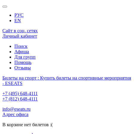
РУС
EN
Сайт в соц. сетях
Личный кабинет
Поиск
Афиша
Для групп
Помощь
Отзывы
Билеты на спорт : Купить билеты на спортивные мероприятия
- ESEATS
+7 (495) 648-4111
+7 (812) 648-4111
info@eseats.ru
Адрес офиса
В корзине нет билетов :(