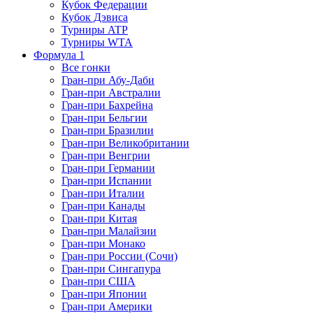
Кубок Федерации
Кубок Дэвиса
Турниры ATP
Турниры WTA
Формула 1
Все гонки
Гран-при Абу-Даби
Гран-при Австралии
Гран-при Бахрейна
Гран-при Бельгии
Гран-при Бразилии
Гран-при Великобритании
Гран-при Венгрии
Гран-при Германии
Гран-при Испании
Гран-при Италии
Гран-при Канады
Гран-при Китая
Гран-при Малайзии
Гран-при Монако
Гран-при России (Сочи)
Гран-при Сингапура
Гран-при США
Гран-при Японии
Гран-при Америки