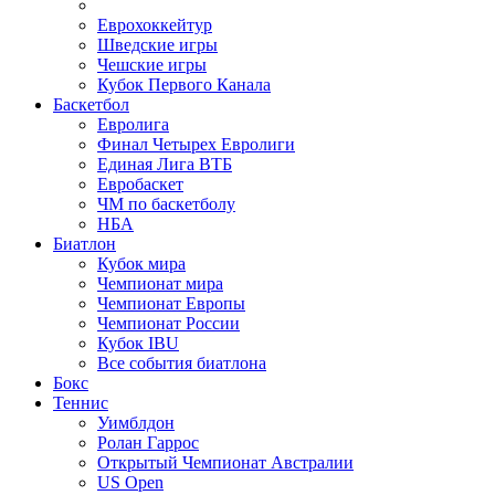
Еврохоккейтур
Шведские игры
Чешские игры
Кубок Первого Канала
Баскетбол
Евролига
Финал Четырех Евролиги
Единая Лига ВТБ
Евробаскет
ЧМ по баскетболу
НБА
Биатлон
Кубок мира
Чемпионат мира
Чемпионат Европы
Чемпионат России
Кубок IBU
Все события биатлона
Бокс
Теннис
Уимблдон
Ролан Гаррос
Открытый Чемпионат Австралии
US Open