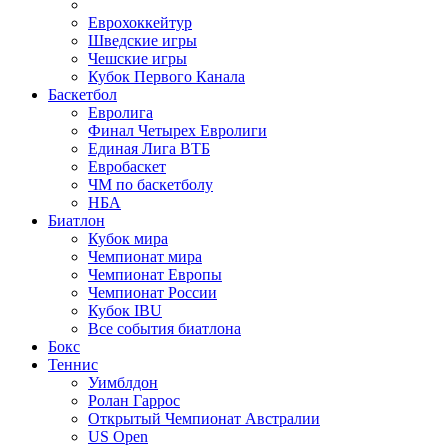
Еврохоккейтур
Шведские игры
Чешские игры
Кубок Первого Канала
Баскетбол
Евролига
Финал Четырех Евролиги
Единая Лига ВТБ
Евробаскет
ЧМ по баскетболу
НБА
Биатлон
Кубок мира
Чемпионат мира
Чемпионат Европы
Чемпионат России
Кубок IBU
Все события биатлона
Бокс
Теннис
Уимблдон
Ролан Гаррос
Открытый Чемпионат Австралии
US Open