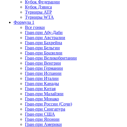
Кубок Федерации
Кубок Дэвиса
Турниры ATP
Турниры WTA
Формула 1
Все гонки
Гран-при Абу-Даби
Гран-при Австралии
Гран-при Бахрейна
Гран-при Бельгии
Гран-при Бразилии
Гран-при Великобритании
Гран-при Венгрии
Гран-при Германии
Гран-при Испании
Гран-при Италии
Гран-при Канады
Гран-при Китая
Гран-при Малайзии
Гран-при Монако
Гран-при России (Сочи)
Гран-при Сингапура
Гран-при США
Гран-при Японии
Гран-при Америки