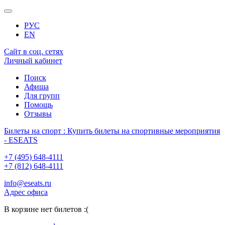
РУС
EN
Сайт в соц. сетях
Личный кабинет
Поиск
Афиша
Для групп
Помощь
Отзывы
Билеты на спорт : Купить билеты на спортивные мероприятия
- ESEATS
+7 (495) 648-4111
+7 (812) 648-4111
info@eseats.ru
Адрес офиса
В корзине нет билетов :(