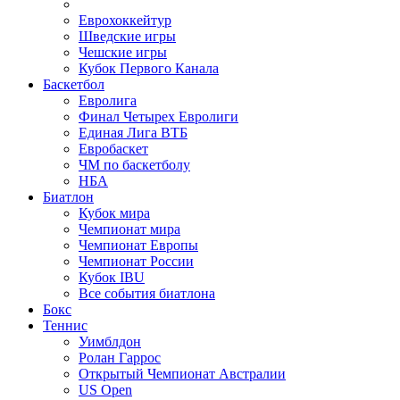
Еврохоккейтур
Шведские игры
Чешские игры
Кубок Первого Канала
Баскетбол
Евролига
Финал Четырех Евролиги
Единая Лига ВТБ
Евробаскет
ЧМ по баскетболу
НБА
Биатлон
Кубок мира
Чемпионат мира
Чемпионат Европы
Чемпионат России
Кубок IBU
Все события биатлона
Бокс
Теннис
Уимблдон
Ролан Гаррос
Открытый Чемпионат Австралии
US Open