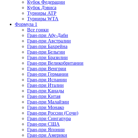
Кубок Федерации
Кубок Дэвиса
Турниры ATP
Турниры WTA
Формула 1
Все гонки
Гран-при Абу-Даби
Гран-при Австралии
Гран-при Бахрейна
Гран-при Бельгии
Гран-при Бразилии
Гран-при Великобритании
Гран-при Венгрии
Гран-при Германии
Гран-при Испании
Гран-при Италии
Гран-при Канады
Гран-при Китая
Гран-при Малайзии
Гран-при Монако
Гран-при России (Сочи)
Гран-при Сингапура
Гран-при США
Гран-при Японии
Гран-при Америки