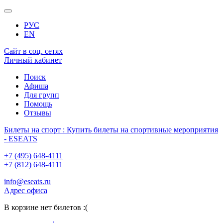
РУС
EN
Сайт в соц. сетях
Личный кабинет
Поиск
Афиша
Для групп
Помощь
Отзывы
Билеты на спорт : Купить билеты на спортивные мероприятия
- ESEATS
+7 (495) 648-4111
+7 (812) 648-4111
info@eseats.ru
Адрес офиса
В корзине нет билетов :(