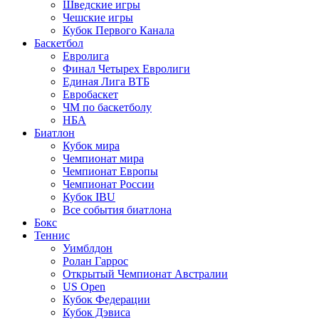
Шведские игры
Чешские игры
Кубок Первого Канала
Баскетбол
Евролига
Финал Четырех Евролиги
Единая Лига ВТБ
Евробаскет
ЧМ по баскетболу
НБА
Биатлон
Кубок мира
Чемпионат мира
Чемпионат Европы
Чемпионат России
Кубок IBU
Все события биатлона
Бокс
Теннис
Уимблдон
Ролан Гаррос
Открытый Чемпионат Австралии
US Open
Кубок Федерации
Кубок Дэвиса