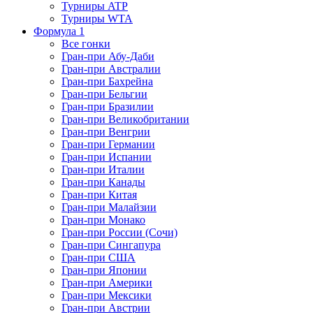
Турниры ATP
Турниры WTA
Формула 1
Все гонки
Гран-при Абу-Даби
Гран-при Австралии
Гран-при Бахрейна
Гран-при Бельгии
Гран-при Бразилии
Гран-при Великобритании
Гран-при Венгрии
Гран-при Германии
Гран-при Испании
Гран-при Италии
Гран-при Канады
Гран-при Китая
Гран-при Малайзии
Гран-при Монако
Гран-при России (Сочи)
Гран-при Сингапура
Гран-при США
Гран-при Японии
Гран-при Америки
Гран-при Мексики
Гран-при Австрии