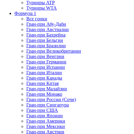
Турниры ATP
Турниры WTA
Формула 1
Все гонки
Гран-при Абу-Даби
Гран-при Австралии
Гран-при Бахрейна
Гран-при Бельгии
Гран-при Бразилии
Гран-при Великобритании
Гран-при Венгрии
Гран-при Германии
Гран-при Испании
Гран-при Италии
Гран-при Канады
Гран-при Китая
Гран-при Малайзии
Гран-при Монако
Гран-при России (Сочи)
Гран-при Сингапура
Гран-при США
Гран-при Японии
Гран-при Америки
Гран-при Мексики
Гран-при Австрии