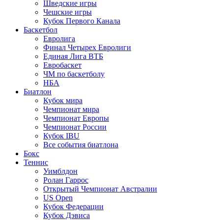
Шведские игры
Чешские игры
Кубок Первого Канала
Баскетбол
Евролига
Финал Четырех Евролиги
Единая Лига ВТБ
Евробаскет
ЧМ по баскетболу
НБА
Биатлон
Кубок мира
Чемпионат мира
Чемпионат Европы
Чемпионат России
Кубок IBU
Все события биатлона
Бокс
Теннис
Уимблдон
Ролан Гаррос
Открытый Чемпионат Австралии
US Open
Кубок Федерации
Кубок Дэвиса