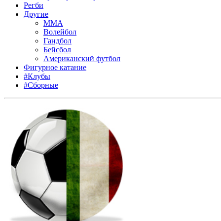
Регби
Другие
MMA
Волейбол
Гандбол
Бейсбол
Американский футбол
Фигурное катание
#Клубы
#Сборные