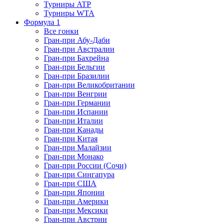
Турниры ATP
Турниры WTA
Формула 1
Все гонки
Гран-при Абу-Даби
Гран-при Австралии
Гран-при Бахрейна
Гран-при Бельгии
Гран-при Бразилии
Гран-при Великобритании
Гран-при Венгрии
Гран-при Германии
Гран-при Испании
Гран-при Италии
Гран-при Канады
Гран-при Китая
Гран-при Малайзии
Гран-при Монако
Гран-при России (Сочи)
Гран-при Сингапура
Гран-при США
Гран-при Японии
Гран-при Америки
Гран-при Мексики
Гран-при Австрии