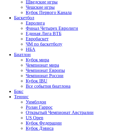
Шведские игры
Чешские игры
Кубок Первого Канала
Баскетбол
Евролига
Финал Четырех Евролиги
Единая Лига ВТБ
Евробаскет
ЧМ по баскетболу
НБА
Биатлон
Кубок мира
Чемпионат мира
Чемпионат Европы
Чемпионат России
Кубок IBU
Все события биатлона
Бокс
Теннис
Уимблдон
Ролан Гаррос
Открытый Чемпионат Австралии
US Open
Кубок Федерации
Кубок Дэвиса