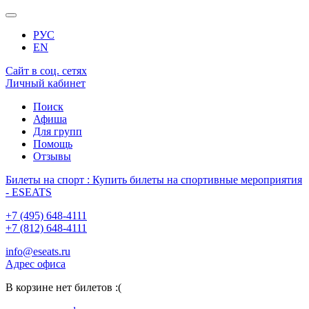
РУС
EN
Сайт в соц. сетях
Личный кабинет
Поиск
Афиша
Для групп
Помощь
Отзывы
Билеты на спорт : Купить билеты на спортивные мероприятия
- ESEATS
+7 (495) 648-4111
+7 (812) 648-4111
info@eseats.ru
Адрес офиса
В корзине нет билетов :(