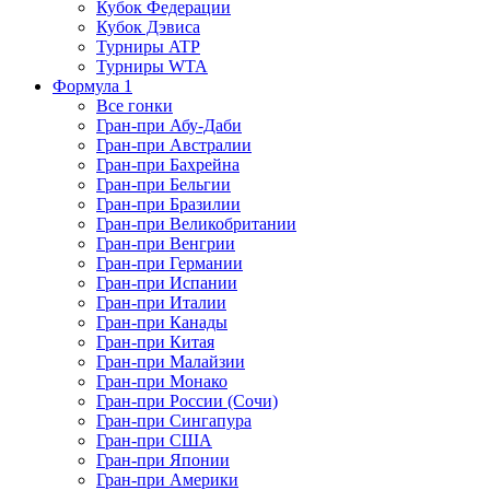
Кубок Федерации
Кубок Дэвиса
Турниры ATP
Турниры WTA
Формула 1
Все гонки
Гран-при Абу-Даби
Гран-при Австралии
Гран-при Бахрейна
Гран-при Бельгии
Гран-при Бразилии
Гран-при Великобритании
Гран-при Венгрии
Гран-при Германии
Гран-при Испании
Гран-при Италии
Гран-при Канады
Гран-при Китая
Гран-при Малайзии
Гран-при Монако
Гран-при России (Сочи)
Гран-при Сингапура
Гран-при США
Гран-при Японии
Гран-при Америки