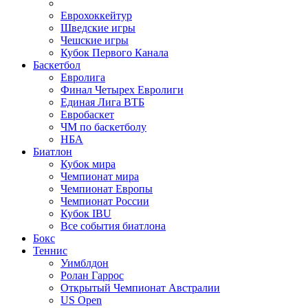
Еврохоккейтур
Шведские игры
Чешские игры
Кубок Первого Канала
Баскетбол
Евролига
Финал Четырех Евролиги
Единая Лига ВТБ
Евробаскет
ЧМ по баскетболу
НБА
Биатлон
Кубок мира
Чемпионат мира
Чемпионат Европы
Чемпионат России
Кубок IBU
Все события биатлона
Бокс
Теннис
Уимблдон
Ролан Гаррос
Открытый Чемпионат Австралии
US Open