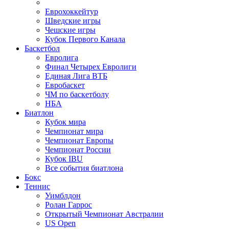
Еврохоккейтур
Шведские игры
Чешские игры
Кубок Первого Канала
Баскетбол
Евролига
Финал Четырех Евролиги
Единая Лига ВТБ
Евробаскет
ЧМ по баскетболу
НБА
Биатлон
Кубок мира
Чемпионат мира
Чемпионат Европы
Чемпионат России
Кубок IBU
Все события биатлона
Бокс
Теннис
Уимблдон
Ролан Гаррос
Открытый Чемпионат Австралии
US Open