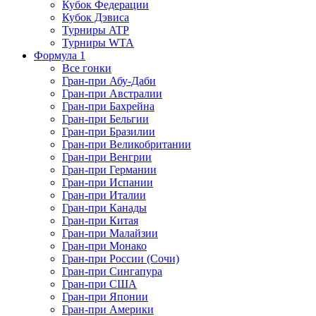
Кубок Федерации
Кубок Дэвиса
Турниры ATP
Турниры WTA
Формула 1
Все гонки
Гран-при Абу-Даби
Гран-при Австралии
Гран-при Бахрейна
Гран-при Бельгии
Гран-при Бразилии
Гран-при Великобритании
Гран-при Венгрии
Гран-при Германии
Гран-при Испании
Гран-при Италии
Гран-при Канады
Гран-при Китая
Гран-при Малайзии
Гран-при Монако
Гран-при России (Сочи)
Гран-при Сингапура
Гран-при США
Гран-при Японии
Гран-при Америки