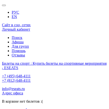
РУС
EN
Сайт в соц. сетях
Личный кабинет
Поиск
Афиша
Для групп
Помощь
Отзывы
Билеты на спорт : Купить билеты на спортивные мероприятия
- ESEATS
+7 (495) 648-4111
+7 (812) 648-4111
info@eseats.ru
Адрес офиса
В корзине нет билетов :(