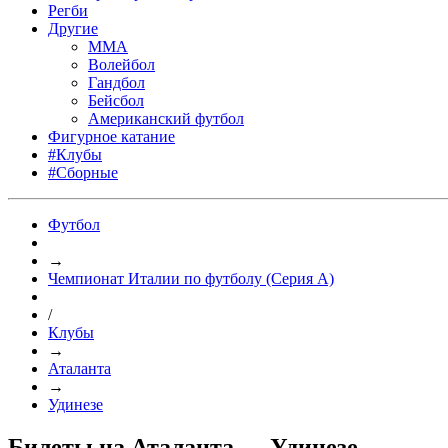
Регби
Другие
MMA
Волейбол
Гандбол
Бейсбол
Американский футбол
Фигурное катание
#Клубы
#Сборные
Футбол
→
Чемпионат Италии по футболу (Серия А)
/
Клубы
→
Аталанта
→
Удинезе
Билеты на Аталанта — Удинезе