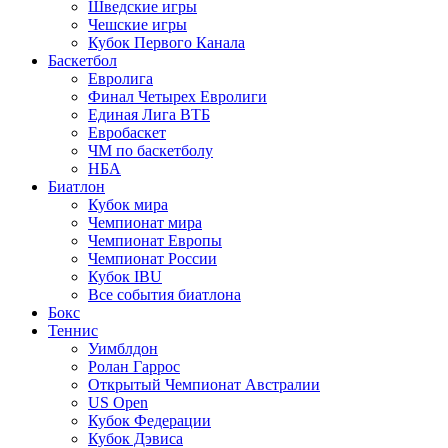
Шведские игры
Чешские игры
Кубок Первого Канала
Баскетбол
Евролига
Финал Четырех Евролиги
Единая Лига ВТБ
Евробаскет
ЧМ по баскетболу
НБА
Биатлон
Кубок мира
Чемпионат мира
Чемпионат Европы
Чемпионат России
Кубок IBU
Все события биатлона
Бокс
Теннис
Уимблдон
Ролан Гаррос
Открытый Чемпионат Австралии
US Open
Кубок Федерации
Кубок Дэвиса