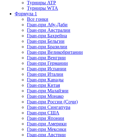
Турниры ATP
Турниры WTA
Формула 1
Все гонки
Гран-при Абу-Даби
Гран-при Австралии
Гран-при Бахрейна
Гран-при Бельгии
Гран-при Бразилии
Гран-при Великобритании
Гран-при Венгрии
Гран-при Германии
Гран-при Испании
Гран-при Италии
Гран-при Канады
Гран-при Китая
Гран-при Малайзии
Гран-при Монако
Гран-при России (Сочи)
Гран-при Сингапура
Гран-при США
Гран-при Японии
Гран-при Америки
Гран-при Мексики
Гран-при Австрии