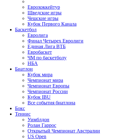
Еврохоккейтур
Шведские игры
Чешские игры
Кубок Первого Канала
Баскетбол
Евролига
Финал Четырех Евролиги
Единая Лига ВТБ
Евробаскет
ЧМ по баскетболу
НБА
Биатлон
Кубок мира
Чемпионат мира
Чемпионат Европы
Чемпионат России
Кубок IBU
Все события биатлона
Бокс
Теннис
Уимблдон
Ролан Гаррос
Открытый Чемпионат Австралии
US Open