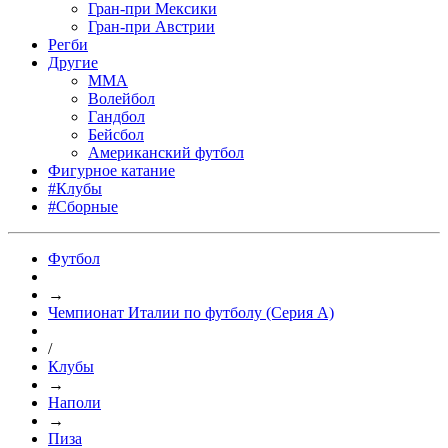
Гран-при Мексики
Гран-при Австрии
Регби
Другие
MMA
Волейбол
Гандбол
Бейсбол
Американский футбол
Фигурное катание
#Клубы
#Сборные
Футбол
→
Чемпионат Италии по футболу (Серия А)
/
Клубы
→
Наполи
→
Пиза