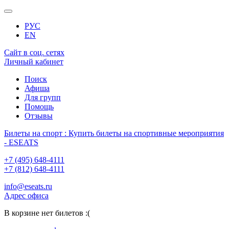
РУС
EN
Сайт в соц. сетях
Личный кабинет
Поиск
Афиша
Для групп
Помощь
Отзывы
Билеты на спорт : Купить билеты на спортивные мероприятия
- ESEATS
+7 (495) 648-4111
+7 (812) 648-4111
info@eseats.ru
Адрес офиса
В корзине нет билетов :(