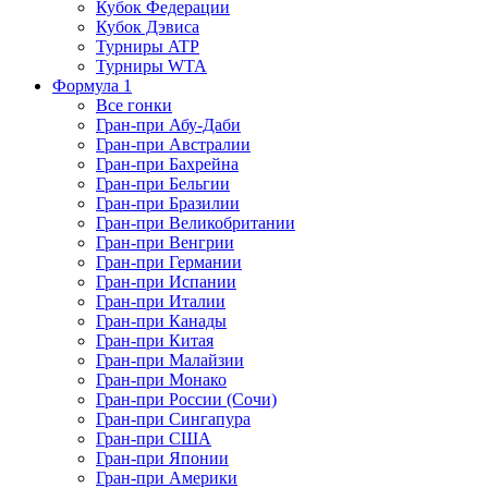
Кубок Федерации
Кубок Дэвиса
Турниры ATP
Турниры WTA
Формула 1
Все гонки
Гран-при Абу-Даби
Гран-при Австралии
Гран-при Бахрейна
Гран-при Бельгии
Гран-при Бразилии
Гран-при Великобритании
Гран-при Венгрии
Гран-при Германии
Гран-при Испании
Гран-при Италии
Гран-при Канады
Гран-при Китая
Гран-при Малайзии
Гран-при Монако
Гран-при России (Сочи)
Гран-при Сингапура
Гран-при США
Гран-при Японии
Гран-при Америки