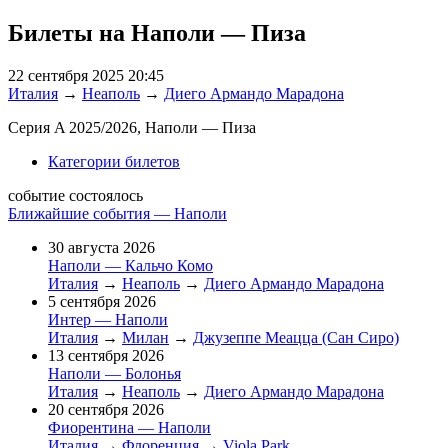
Билеты на Наполи — Пиза
22 сентября 2025 20:45
Италия
→
Неаполь
→
Диего Армандо Марадона
Серия A 2025/2026, Наполи — Пиза
Категории билетов
событие состоялось
Ближайшие события — Наполи
30 августа 2026
Наполи — Кальчо Комо
Италия
→
Неаполь
→
Диего Армандо Марадона
5 сентября 2026
Интер — Наполи
Италия
→
Милан
→
Джузеппе Меацца (Сан Сиро)
13 сентября 2026
Наполи — Болонья
Италия
→
Неаполь
→
Диего Армандо Марадона
20 сентября 2026
Фиорентина — Наполи
Италия
→
Флоренция
→
Viola Park