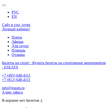
РУС
EN
Сайт в соц. сетях
Личный кабинет
Поиск
Афиша
Для групп
Помощь
Отзывы
Билеты на спорт : Купить билеты на спортивные мероприятия
- ESEATS
+7 (495) 648-4111
+7 (812) 648-4111
info@eseats.ru
Адрес офиса
В корзине нет билетов :(