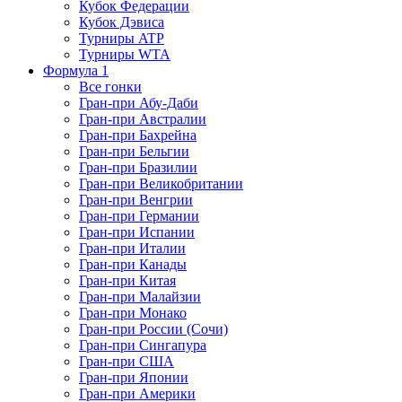
Кубок Федерации
Кубок Дэвиса
Турниры ATP
Турниры WTA
Формула 1
Все гонки
Гран-при Абу-Даби
Гран-при Австралии
Гран-при Бахрейна
Гран-при Бельгии
Гран-при Бразилии
Гран-при Великобритании
Гран-при Венгрии
Гран-при Германии
Гран-при Испании
Гран-при Италии
Гран-при Канады
Гран-при Китая
Гран-при Малайзии
Гран-при Монако
Гран-при России (Сочи)
Гран-при Сингапура
Гран-при США
Гран-при Японии
Гран-при Америки