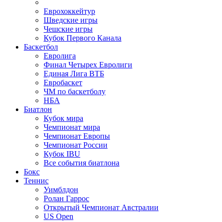
Еврохоккейтур
Шведские игры
Чешские игры
Кубок Первого Канала
Баскетбол
Евролига
Финал Четырех Евролиги
Единая Лига ВТБ
Евробаскет
ЧМ по баскетболу
НБА
Биатлон
Кубок мира
Чемпионат мира
Чемпионат Европы
Чемпионат России
Кубок IBU
Все события биатлона
Бокс
Теннис
Уимблдон
Ролан Гаррос
Открытый Чемпионат Австралии
US Open