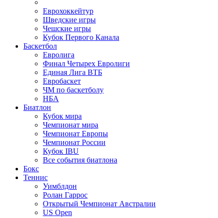
Еврохоккейтур
Шведские игры
Чешские игры
Кубок Первого Канала
Баскетбол
Евролига
Финал Четырех Евролиги
Единая Лига ВТБ
Евробаскет
ЧМ по баскетболу
НБА
Биатлон
Кубок мира
Чемпионат мира
Чемпионат Европы
Чемпионат России
Кубок IBU
Все события биатлона
Бокс
Теннис
Уимблдон
Ролан Гаррос
Открытый Чемпионат Австралии
US Open