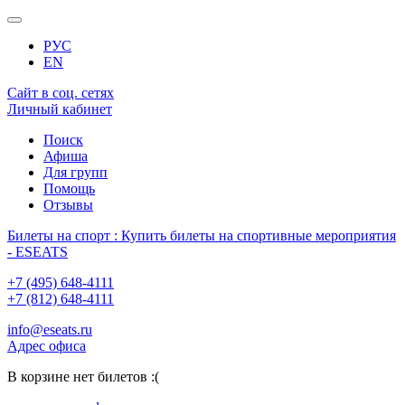
РУС
EN
Сайт в соц. сетях
Личный кабинет
Поиск
Афиша
Для групп
Помощь
Отзывы
Билеты на спорт : Купить билеты на спортивные мероприятия
- ESEATS
+7 (495) 648-4111
+7 (812) 648-4111
info@eseats.ru
Адрес офиса
В корзине нет билетов :(