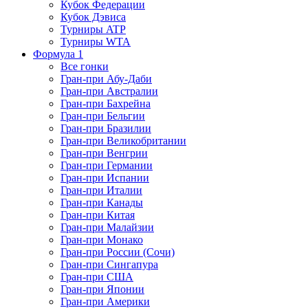
Кубок Федерации
Кубок Дэвиса
Турниры ATP
Турниры WTA
Формула 1
Все гонки
Гран-при Абу-Даби
Гран-при Австралии
Гран-при Бахрейна
Гран-при Бельгии
Гран-при Бразилии
Гран-при Великобритании
Гран-при Венгрии
Гран-при Германии
Гран-при Испании
Гран-при Италии
Гран-при Канады
Гран-при Китая
Гран-при Малайзии
Гран-при Монако
Гран-при России (Сочи)
Гран-при Сингапура
Гран-при США
Гран-при Японии
Гран-при Америки