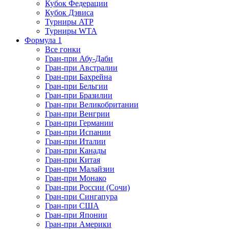
Кубок Федерации
Кубок Дэвиса
Турниры ATP
Турниры WTA
Формула 1
Все гонки
Гран-при Абу-Даби
Гран-при Австралии
Гран-при Бахрейна
Гран-при Бельгии
Гран-при Бразилии
Гран-при Великобритании
Гран-при Венгрии
Гран-при Германии
Гран-при Испании
Гран-при Италии
Гран-при Канады
Гран-при Китая
Гран-при Малайзии
Гран-при Монако
Гран-при России (Сочи)
Гран-при Сингапура
Гран-при США
Гран-при Японии
Гран-при Америки