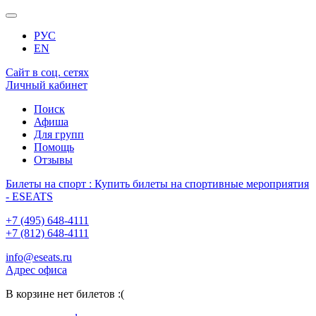
РУС
EN
Сайт в соц. сетях
Личный кабинет
Поиск
Афиша
Для групп
Помощь
Отзывы
Билеты на спорт : Купить билеты на спортивные мероприятия
- ESEATS
+7 (495) 648-4111
+7 (812) 648-4111
info@eseats.ru
Адрес офиса
В корзине нет билетов :(