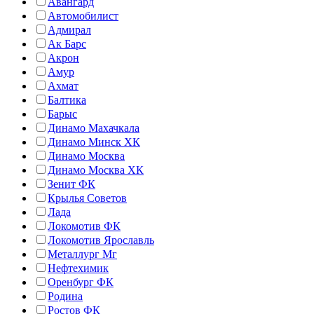
Авангард
Автомобилист
Адмирал
Ак Барс
Акрон
Амур
Ахмат
Балтика
Барыс
Динамо Махачкала
Динамо Минск ХК
Динамо Москва
Динамо Москва ХК
Зенит ФК
Крылья Советов
Лада
Локомотив ФК
Локомотив Ярославль
Металлург Мг
Нефтехимик
Оренбург ФК
Родина
Ростов ФК