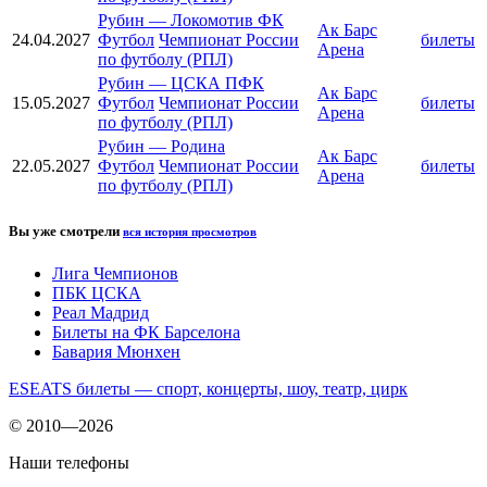
Рубин
—
Локомотив ФК
Ак Барс
24.04.2027
Футбол
Чемпионат России
билеты
Арена
по футболу (РПЛ)
Рубин
—
ЦСКА ПФК
Ак Барс
15.05.2027
Футбол
Чемпионат России
билеты
Арена
по футболу (РПЛ)
Рубин
—
Родина
Ак Барс
22.05.2027
Футбол
Чемпионат России
билеты
Арена
по футболу (РПЛ)
Вы уже смотрели
вся история просмотров
Лига Чемпионов
ПБК ЦСКА
Реал Мадрид
Билеты на ФК Барселона
Бавария Мюнхен
ESEATS билеты — спорт, концерты, шоу, театр, цирк
© 2010—2026
Наши телефоны