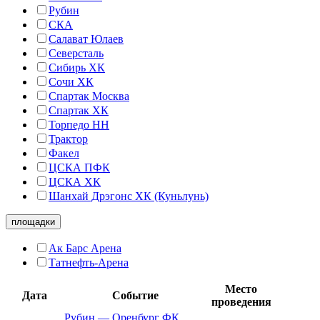
Рубин
СКА
Салават Юлаев
Северсталь
Сибирь ХК
Сочи ХК
Спартак Москва
Спартак ХК
Торпедо НН
Трактор
Факел
ЦСКА ПФК
ЦСКА ХК
Шанхай Дрэгонс ХК (Куньлунь)
площадки
Ак Барс Арена
Татнефть-Арена
Место
Дата
Событие
проведения
Рубин
—
Оренбург ФК