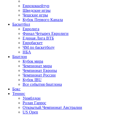
Еврохоккейтур
Шведские игры
Чешские игры
Кубок Первого Канала
Баскетбол
Евролига
Финал Четырех Евролиги
Единая Лига ВТБ
Евробаскет
ЧМ по баскетболу
НБА
Биатлон
Кубок мира
Чемпионат мира
Чемпионат Европы
Чемпионат России
Кубок IBU
Все события биатлона
Бокс
Теннис
Уимблдон
Ролан Гаррос
Открытый Чемпионат Австралии
US Open