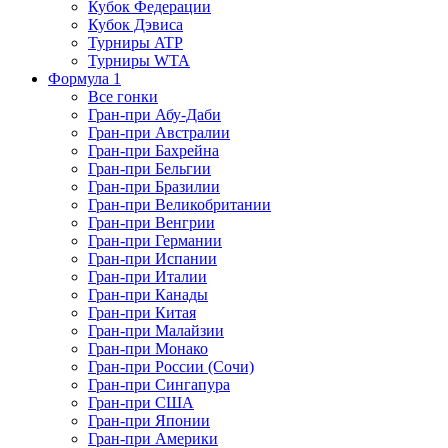
Кубок Федерации
Кубок Дэвиса
Турниры ATP
Турниры WTA
Формула 1
Все гонки
Гран-при Абу-Даби
Гран-при Австралии
Гран-при Бахрейна
Гран-при Бельгии
Гран-при Бразилии
Гран-при Великобритании
Гран-при Венгрии
Гран-при Германии
Гран-при Испании
Гран-при Италии
Гран-при Канады
Гран-при Китая
Гран-при Малайзии
Гран-при Монако
Гран-при России (Сочи)
Гран-при Сингапура
Гран-при США
Гран-при Японии
Гран-при Америки