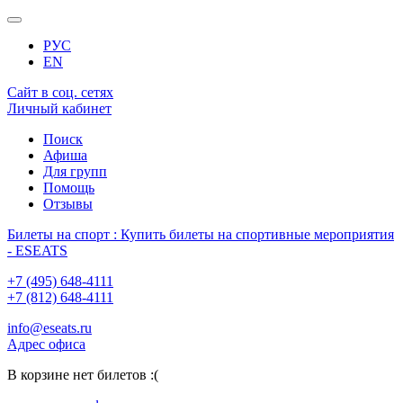
РУС
EN
Сайт в соц. сетях
Личный кабинет
Поиск
Афиша
Для групп
Помощь
Отзывы
Билеты на спорт : Купить билеты на спортивные мероприятия
- ESEATS
+7 (495) 648-4111
+7 (812) 648-4111
info@eseats.ru
Адрес офиса
В корзине нет билетов :(