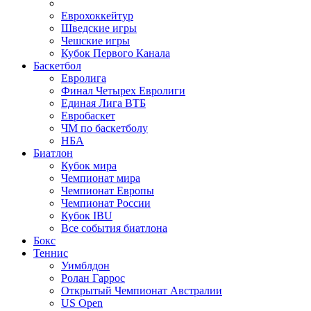
Еврохоккейтур
Шведские игры
Чешские игры
Кубок Первого Канала
Баскетбол
Евролига
Финал Четырех Евролиги
Единая Лига ВТБ
Евробаскет
ЧМ по баскетболу
НБА
Биатлон
Кубок мира
Чемпионат мира
Чемпионат Европы
Чемпионат России
Кубок IBU
Все события биатлона
Бокс
Теннис
Уимблдон
Ролан Гаррос
Открытый Чемпионат Австралии
US Open