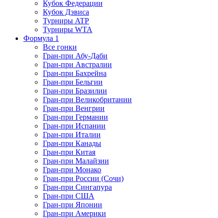
Кубок Федерации
Кубок Дэвиса
Турниры ATP
Турниры WTA
Формула 1
Все гонки
Гран-при Абу-Даби
Гран-при Австралии
Гран-при Бахрейна
Гран-при Бельгии
Гран-при Бразилии
Гран-при Великобритании
Гран-при Венгрии
Гран-при Германии
Гран-при Испании
Гран-при Италии
Гран-при Канады
Гран-при Китая
Гран-при Малайзии
Гран-при Монако
Гран-при России (Сочи)
Гран-при Сингапура
Гран-при США
Гран-при Японии
Гран-при Америки