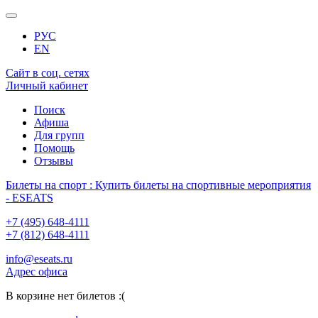
РУС
EN
Сайт в соц. сетях
Личный кабинет
Поиск
Афиша
Для групп
Помощь
Отзывы
Билеты на спорт : Купить билеты на спортивные мероприятия
- ESEATS
+7 (495) 648-4111
+7 (812) 648-4111
info@eseats.ru
Адрес офиса
В корзине нет билетов :(