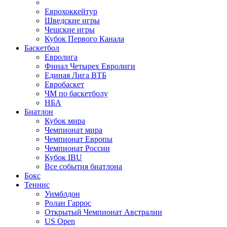
Еврохоккейтур
Шведские игры
Чешские игры
Кубок Первого Канала
Баскетбол
Евролига
Финал Четырех Евролиги
Единая Лига ВТБ
Евробаскет
ЧМ по баскетболу
НБА
Биатлон
Кубок мира
Чемпионат мира
Чемпионат Европы
Чемпионат России
Кубок IBU
Все события биатлона
Бокс
Теннис
Уимблдон
Ролан Гаррос
Открытый Чемпионат Австралии
US Open