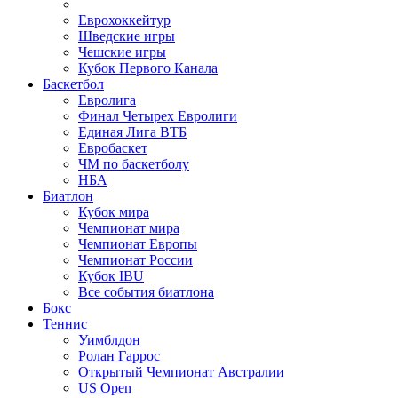
Еврохоккейтур
Шведские игры
Чешские игры
Кубок Первого Канала
Баскетбол
Евролига
Финал Четырех Евролиги
Единая Лига ВТБ
Евробаскет
ЧМ по баскетболу
НБА
Биатлон
Кубок мира
Чемпионат мира
Чемпионат Европы
Чемпионат России
Кубок IBU
Все события биатлона
Бокс
Теннис
Уимблдон
Ролан Гаррос
Открытый Чемпионат Австралии
US Open