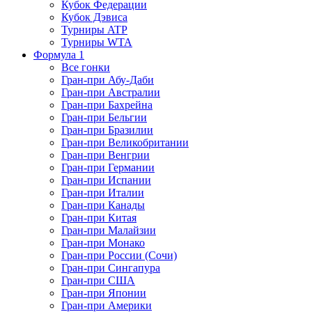
Кубок Федерации
Кубок Дэвиса
Турниры ATP
Турниры WTA
Формула 1
Все гонки
Гран-при Абу-Даби
Гран-при Австралии
Гран-при Бахрейна
Гран-при Бельгии
Гран-при Бразилии
Гран-при Великобритании
Гран-при Венгрии
Гран-при Германии
Гран-при Испании
Гран-при Италии
Гран-при Канады
Гран-при Китая
Гран-при Малайзии
Гран-при Монако
Гран-при России (Сочи)
Гран-при Сингапура
Гран-при США
Гран-при Японии
Гран-при Америки