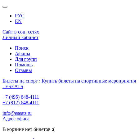
РУС
EN
Сайт в соц. сетях
Личный кабинет
Поиск
Афиша
Для групп
Помощь
Отзывы
Билеты на спорт : Купить билеты на спортивные мероприятия
- ESEATS
+7 (495) 648-4111
+7 (812) 648-4111
info@eseats.ru
Адрес офиса
В корзине нет билетов :(