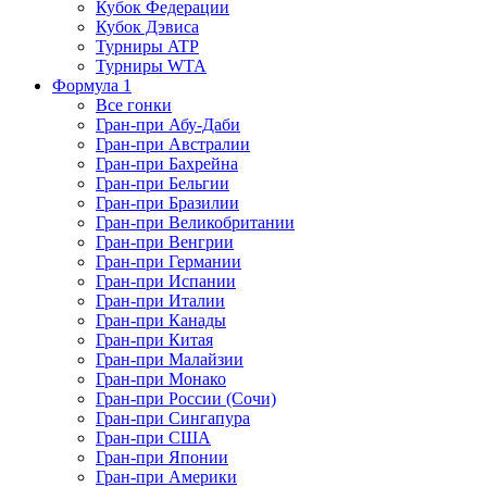
Кубок Федерации
Кубок Дэвиса
Турниры ATP
Турниры WTA
Формула 1
Все гонки
Гран-при Абу-Даби
Гран-при Австралии
Гран-при Бахрейна
Гран-при Бельгии
Гран-при Бразилии
Гран-при Великобритании
Гран-при Венгрии
Гран-при Германии
Гран-при Испании
Гран-при Италии
Гран-при Канады
Гран-при Китая
Гран-при Малайзии
Гран-при Монако
Гран-при России (Сочи)
Гран-при Сингапура
Гран-при США
Гран-при Японии
Гран-при Америки