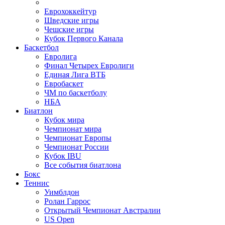
Еврохоккейтур
Шведские игры
Чешские игры
Кубок Первого Канала
Баскетбол
Евролига
Финал Четырех Евролиги
Единая Лига ВТБ
Евробаскет
ЧМ по баскетболу
НБА
Биатлон
Кубок мира
Чемпионат мира
Чемпионат Европы
Чемпионат России
Кубок IBU
Все события биатлона
Бокс
Теннис
Уимблдон
Ролан Гаррос
Открытый Чемпионат Австралии
US Open