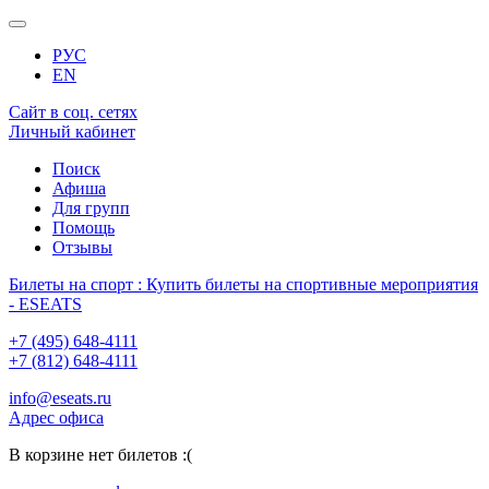
РУС
EN
Сайт в соц. сетях
Личный кабинет
Поиск
Афиша
Для групп
Помощь
Отзывы
Билеты на спорт : Купить билеты на спортивные мероприятия
- ESEATS
+7 (495) 648-4111
+7 (812) 648-4111
info@eseats.ru
Адрес офиса
В корзине нет билетов :(