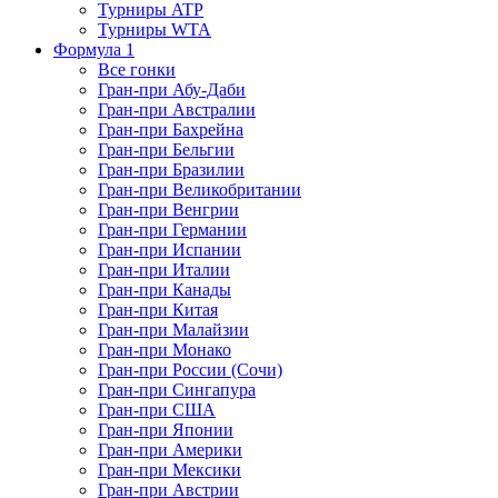
Турниры ATP
Турниры WTA
Формула 1
Все гонки
Гран-при Абу-Даби
Гран-при Австралии
Гран-при Бахрейна
Гран-при Бельгии
Гран-при Бразилии
Гран-при Великобритании
Гран-при Венгрии
Гран-при Германии
Гран-при Испании
Гран-при Италии
Гран-при Канады
Гран-при Китая
Гран-при Малайзии
Гран-при Монако
Гран-при России (Сочи)
Гран-при Сингапура
Гран-при США
Гран-при Японии
Гран-при Америки
Гран-при Мексики
Гран-при Австрии