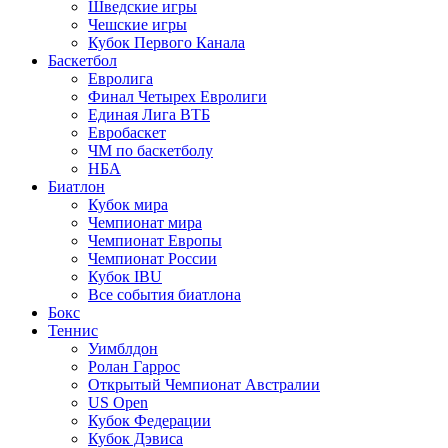
Шведские игры
Чешские игры
Кубок Первого Канала
Баскетбол
Евролига
Финал Четырех Евролиги
Единая Лига ВТБ
Евробаскет
ЧМ по баскетболу
НБА
Биатлон
Кубок мира
Чемпионат мира
Чемпионат Европы
Чемпионат России
Кубок IBU
Все события биатлона
Бокс
Теннис
Уимблдон
Ролан Гаррос
Открытый Чемпионат Австралии
US Open
Кубок Федерации
Кубок Дэвиса