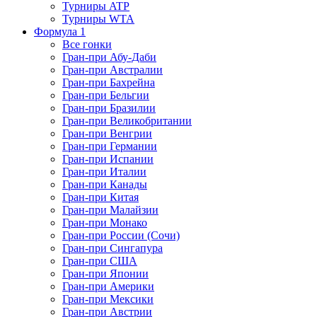
Турниры ATP
Турниры WTA
Формула 1
Все гонки
Гран-при Абу-Даби
Гран-при Австралии
Гран-при Бахрейна
Гран-при Бельгии
Гран-при Бразилии
Гран-при Великобритании
Гран-при Венгрии
Гран-при Германии
Гран-при Испании
Гран-при Италии
Гран-при Канады
Гран-при Китая
Гран-при Малайзии
Гран-при Монако
Гран-при России (Сочи)
Гран-при Сингапура
Гран-при США
Гран-при Японии
Гран-при Америки
Гран-при Мексики
Гран-при Австрии