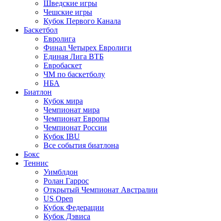
Шведские игры
Чешские игры
Кубок Первого Канала
Баскетбол
Евролига
Финал Четырех Евролиги
Единая Лига ВТБ
Евробаскет
ЧМ по баскетболу
НБА
Биатлон
Кубок мира
Чемпионат мира
Чемпионат Европы
Чемпионат России
Кубок IBU
Все события биатлона
Бокс
Теннис
Уимблдон
Ролан Гаррос
Открытый Чемпионат Австралии
US Open
Кубок Федерации
Кубок Дэвиса