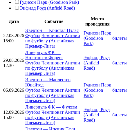
Гудисон Парк (Goodison Park)
Энфилд Роуд (Anfield Road)
Место
Дата
Событие
проведения
Эвертон
—
Кристал Пэлас
Гудисон Парк
22.08.2026
Футбол
Чемпионат Англии
(Goodison
билеты
15:00
по футболу (Английская
Park)
Премьер-Лига)
Ливерпуль ФК
—
Ноттингем Форест
Энфилд Роуд
29.08.2026
Футбол
Чемпионат Англии
(Anfield
билеты
12:30
по футболу (Английская
Road)
Премьер-Лига)
Эвертон
—
Манчестер
Юнайтед
Гудисон Парк
06.09.2026
Футбол
Чемпионат Англии
(Goodison
билеты
по футболу (Английская
Park)
Премьер-Лига)
Ливерпуль ФК
—
Фулхэм
Энфилд Роуд
12.09.2026
Футбол
Чемпионат Англии
(Anfield
билеты
15:00
по футболу (Английская
Road)
Премьер-Лига)
Эвертон
—
Ипсвич Таун