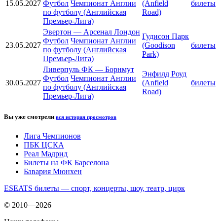
15.05.2027
Футбол
Чемпионат Англии
(Anfield
билеты
по футболу (Английская
Road)
Премьер-Лига)
Эвертон
—
Арсенал Лондон
Гудисон Парк
Футбол
Чемпионат Англии
23.05.2027
(Goodison
билеты
по футболу (Английская
Park)
Премьер-Лига)
Ливерпуль ФК
—
Борнмут
Энфилд Роуд
Футбол
Чемпионат Англии
30.05.2027
(Anfield
билеты
по футболу (Английская
Road)
Премьер-Лига)
Вы уже смотрели
вся история просмотров
Лига Чемпионов
ПБК ЦСКА
Реал Мадрид
Билеты на ФК Барселона
Бавария Мюнхен
ESEATS билеты — спорт, концерты, шоу, театр, цирк
© 2010—2026