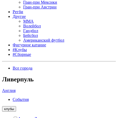
Гран-при Мексики
Гран-при Австрии
Регби
Другие
MMA
Волейбол
Гандбол
Бейсбол
Американский футбол
Фигурное катание
#Клубы
#Сборные
Все города
Ливерпуль
Англия
События
клубы