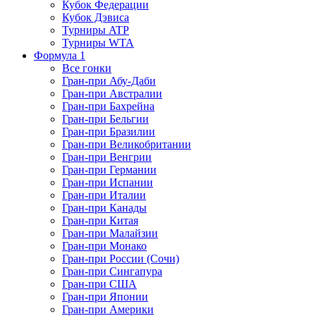
Кубок Федерации
Кубок Дэвиса
Турниры ATP
Турниры WTA
Формула 1
Все гонки
Гран-при Абу-Даби
Гран-при Австралии
Гран-при Бахрейна
Гран-при Бельгии
Гран-при Бразилии
Гран-при Великобритании
Гран-при Венгрии
Гран-при Германии
Гран-при Испании
Гран-при Италии
Гран-при Канады
Гран-при Китая
Гран-при Малайзии
Гран-при Монако
Гран-при России (Сочи)
Гран-при Сингапура
Гран-при США
Гран-при Японии
Гран-при Америки