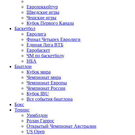
Еврохоккейтур
Шведские игры
Чешские игры
Кубок Первого Канала
Баскетбол
Евролига
Финал Четырех Евролиги
Единая Лига ВТБ
Евробаскет
ЧМ по баскетболу
НБА
Биатлон
Кубок мира
Чемпионат мира
Чемпионат Европы
Чемпионат России
Кубок IBU
Все события биатлона
Бокс
Теннис
Уимблдон
Ролан Гаррос
Открытый Чемпионат Австралии
US Open