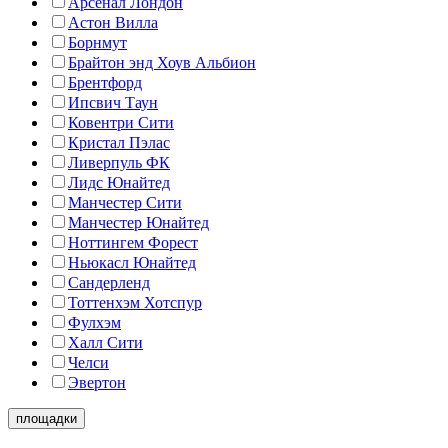
Арсенал Лондон
Астон Вилла
Борнмут
Брайтон энд Хоув Альбион
Брентфорд
Ипсвич Таун
Ковентри Сити
Кристал Пэлас
Ливерпуль ФК
Лидс Юнайтед
Манчестер Сити
Манчестер Юнайтед
Ноттингем Форест
Ньюкасл Юнайтед
Сандерленд
Тоттенхэм Хотспур
Фулхэм
Халл Сити
Челси
Эвертон
площадки