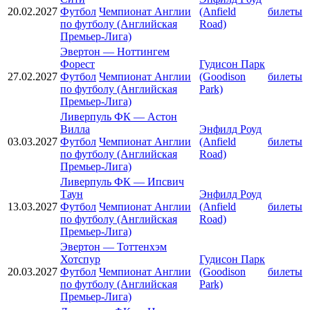
20.02.2027
Футбол
Чемпионат Англии
(Anfield
билеты
по футболу (Английская
Road)
Премьер-Лига)
Эвертон
—
Ноттингем
Форест
Гудисон Парк
27.02.2027
Футбол
Чемпионат Англии
(Goodison
билеты
по футболу (Английская
Park)
Премьер-Лига)
Ливерпуль ФК
—
Астон
Вилла
Энфилд Роуд
03.03.2027
Футбол
Чемпионат Англии
(Anfield
билеты
по футболу (Английская
Road)
Премьер-Лига)
Ливерпуль ФК
—
Ипсвич
Таун
Энфилд Роуд
13.03.2027
Футбол
Чемпионат Англии
(Anfield
билеты
по футболу (Английская
Road)
Премьер-Лига)
Эвертон
—
Тоттенхэм
Хотспур
Гудисон Парк
20.03.2027
Футбол
Чемпионат Англии
(Goodison
билеты
по футболу (Английская
Park)
Премьер-Лига)