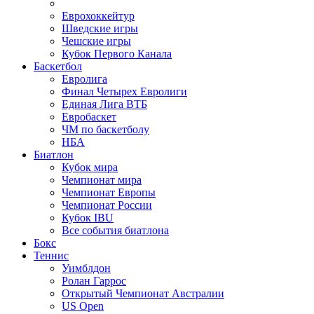
Еврохоккейтур
Шведские игры
Чешские игры
Кубок Первого Канала
Баскетбол
Евролига
Финал Четырех Евролиги
Единая Лига ВТБ
Евробаскет
ЧМ по баскетболу
НБА
Биатлон
Кубок мира
Чемпионат мира
Чемпионат Европы
Чемпионат России
Кубок IBU
Все события биатлона
Бокс
Теннис
Уимблдон
Ролан Гаррос
Открытый Чемпионат Австралии
US Open