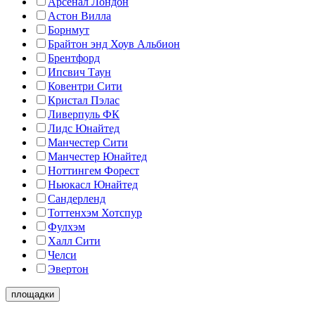
Арсенал Лондон
Астон Вилла
Борнмут
Брайтон энд Хоув Альбион
Брентфорд
Ипсвич Таун
Ковентри Сити
Кристал Пэлас
Ливерпуль ФК
Лидс Юнайтед
Манчестер Сити
Манчестер Юнайтед
Ноттингем Форест
Ньюкасл Юнайтед
Сандерленд
Тоттенхэм Хотспур
Фулхэм
Халл Сити
Челси
Эвертон
площадки