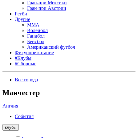
Гран-при Мексики
Гран-при Австрии
Регби
Другие
MMA
Волейбол
Гандбол
Бейсбол
Американский футбол
Фигурное катание
#Клубы
#Сборные
Все города
Манчестер
Англия
События
клубы