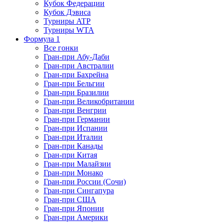
Кубок Федерации
Кубок Дэвиса
Турниры ATP
Турниры WTA
Формула 1
Все гонки
Гран-при Абу-Даби
Гран-при Австралии
Гран-при Бахрейна
Гран-при Бельгии
Гран-при Бразилии
Гран-при Великобритании
Гран-при Венгрии
Гран-при Германии
Гран-при Испании
Гран-при Италии
Гран-при Канады
Гран-при Китая
Гран-при Малайзии
Гран-при Монако
Гран-при России (Сочи)
Гран-при Сингапура
Гран-при США
Гран-при Японии
Гран-при Америки