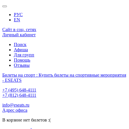
РУС
EN
Сайт в соц. сетях
Личный кабинет
Поиск
Афиша
Для групп
Помощь
Отзывы
Билеты на спорт : Купить билеты на спортивные мероприятия
- ESEATS
+7 (495) 648-4111
+7 (812) 648-4111
info@eseats.ru
Адрес офиса
В корзине нет билетов :(