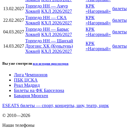
Торпедо НН
—
Амур
КРК
13.02.2027
билеты
Хоккей
КХЛ 2026/2027
«Нагорный»
Торпедо НН
—
СКА
КРК
22.02.2027
билеты
Хоккей
КХЛ 2026/2027
«Нагорный»
Торпедо НН
—
Барыс
КРК
04.03.2027
билеты
Хоккей
КХЛ 2026/2027
«Нагорный»
Торпедо НН
—
Шанхай
КРК
14.03.2027
Дрэгонс ХК (Куньлунь)
билеты
«Нагорный»
Хоккей
КХЛ 2026/2027
Вы уже смотрели
вся история просмотров
Лига Чемпионов
ПБК ЦСКА
Реал Мадрид
Билеты на ФК Барселона
Бавария Мюнхен
ESEATS билеты — спорт, концерты, шоу, театр, цирк
© 2010—2026
Наши телефоны