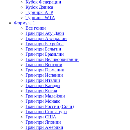
Кубок Федерации
Кубок Дэвиса
Турниры ATP
Турниры WTA
Формула 1
Все гонки
Гран-при Абу-Даби
Гран-при Австралии
Гран-при Бахрейна
Гран-при Бельгии
Гран-при Бразилии
Гран-при Великобритании
Гран-при Венгрии
Гран-при Германии
Гран-при Испании
Гран-при Италии
Гран-при Канады
Гран-при Китая
Гран-при Малайзии
Гран-при Монако
Гран-при России (Сочи)
Гран-при Сингапура
Гран-при США
Гран-при Японии
Гран-при Америки