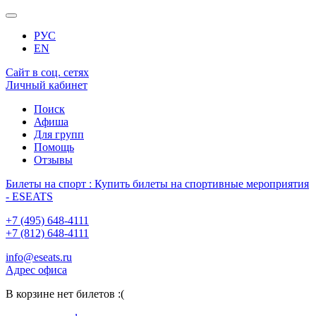
РУС
EN
Сайт в соц. сетях
Личный кабинет
Поиск
Афиша
Для групп
Помощь
Отзывы
Билеты на спорт : Купить билеты на спортивные мероприятия
- ESEATS
+7 (495) 648-4111
+7 (812) 648-4111
info@eseats.ru
Адрес офиса
В корзине нет билетов :(