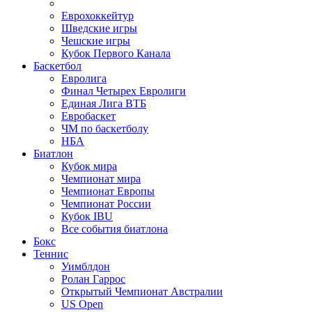
Еврохоккейтур
Шведские игры
Чешские игры
Кубок Первого Канала
Баскетбол
Евролига
Финал Четырех Евролиги
Единая Лига ВТБ
Евробаскет
ЧМ по баскетболу
НБА
Биатлон
Кубок мира
Чемпионат мира
Чемпионат Европы
Чемпионат России
Кубок IBU
Все события биатлона
Бокс
Теннис
Уимблдон
Ролан Гаррос
Открытый Чемпионат Австралии
US Open