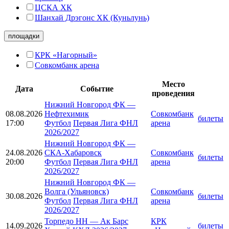
ЦСКА ХК
Шанхай Дрэгонс ХК (Куньлунь)
площадки
КРК «Нагорный»
Совкомбанк арена
Место
Дата
Событие
проведения
Нижний Новгород ФК
—
08.08.2026
Нефтехимик
Совкомбанк
билеты
17:00
Футбол
Первая Лига ФНЛ
арена
2026/2027
Нижний Новгород ФК
—
24.08.2026
СКА-Хабаровск
Совкомбанк
билеты
20:00
Футбол
Первая Лига ФНЛ
арена
2026/2027
Нижний Новгород ФК
—
Волга (Ульяновск)
Совкомбанк
30.08.2026
билеты
Футбол
Первая Лига ФНЛ
арена
2026/2027
Торпедо НН
—
Ак Барс
КРК
14.09.2026
билеты