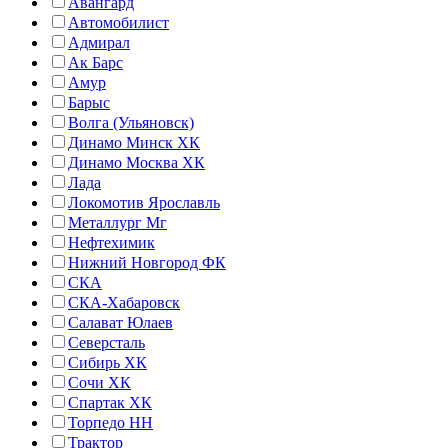
Авангард
Автомобилист
Адмирал
Ак Барс
Амур
Барыс
Волга (Ульяновск)
Динамо Минск ХК
Динамо Москва ХК
Лада
Локомотив Ярославль
Металлург Мг
Нефтехимик
Нижний Новгород ФК
СКА
СКА-Хабаровск
Салават Юлаев
Северсталь
Сибирь ХК
Сочи ХК
Спартак ХК
Торпедо НН
Трактор