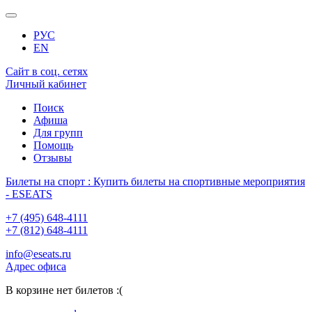
РУС
EN
Сайт в соц. сетях
Личный кабинет
Поиск
Афиша
Для групп
Помощь
Отзывы
Билеты на спорт : Купить билеты на спортивные мероприятия
- ESEATS
+7 (495) 648-4111
+7 (812) 648-4111
info@eseats.ru
Адрес офиса
В корзине нет билетов :(