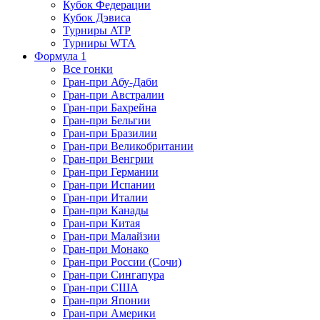
Кубок Федерации
Кубок Дэвиса
Турниры ATP
Турниры WTA
Формула 1
Все гонки
Гран-при Абу-Даби
Гран-при Австралии
Гран-при Бахрейна
Гран-при Бельгии
Гран-при Бразилии
Гран-при Великобритании
Гран-при Венгрии
Гран-при Германии
Гран-при Испании
Гран-при Италии
Гран-при Канады
Гран-при Китая
Гран-при Малайзии
Гран-при Монако
Гран-при России (Сочи)
Гран-при Сингапура
Гран-при США
Гран-при Японии
Гран-при Америки