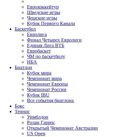
Еврохоккейтур
Шведские игры
Чешские игры
Кубок Первого Канала
Баскетбол
Евролига
Финал Четырех Евролиги
Единая Лига ВТБ
Евробаскет
ЧМ по баскетболу
НБА
Биатлон
Кубок мира
Чемпионат мира
Чемпионат Европы
Чемпионат России
Кубок IBU
Все события биатлона
Бокс
Теннис
Уимблдон
Ролан Гаррос
Открытый Чемпионат Австралии
US Open