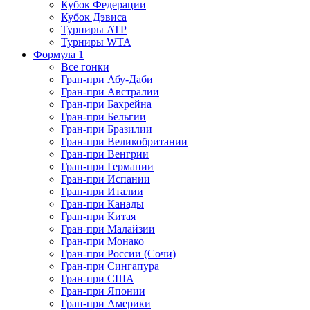
Кубок Федерации
Кубок Дэвиса
Турниры ATP
Турниры WTA
Формула 1
Все гонки
Гран-при Абу-Даби
Гран-при Австралии
Гран-при Бахрейна
Гран-при Бельгии
Гран-при Бразилии
Гран-при Великобритании
Гран-при Венгрии
Гран-при Германии
Гран-при Испании
Гран-при Италии
Гран-при Канады
Гран-при Китая
Гран-при Малайзии
Гран-при Монако
Гран-при России (Сочи)
Гран-при Сингапура
Гран-при США
Гран-при Японии
Гран-при Америки