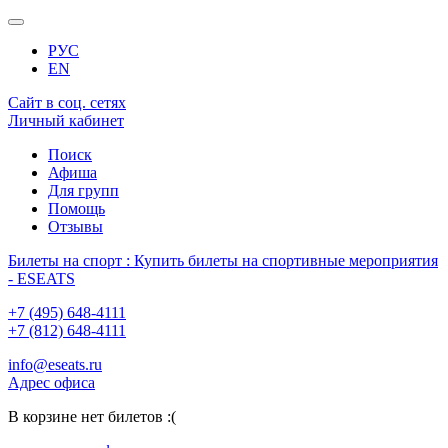
РУС
EN
Сайт в соц. сетях
Личный кабинет
Поиск
Афиша
Для групп
Помощь
Отзывы
Билеты на спорт : Купить билеты на спортивные мероприятия
- ESEATS
+7 (495) 648-4111
+7 (812) 648-4111
info@eseats.ru
Адрес офиса
В корзине нет билетов :(