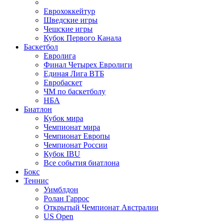
Еврохоккейтур
Шведские игры
Чешские игры
Кубок Первого Канала
Баскетбол
Евролига
Финал Четырех Евролиги
Единая Лига ВТБ
Евробаскет
ЧМ по баскетболу
НБА
Биатлон
Кубок мира
Чемпионат мира
Чемпионат Европы
Чемпионат России
Кубок IBU
Все события биатлона
Бокс
Теннис
Уимблдон
Ролан Гаррос
Открытый Чемпионат Австралии
US Open