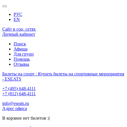
РУС
EN
Сайт в соц. сетях
Личный кабинет
Поиск
Афиша
Для групп
Помощь
Отзывы
Билеты на спорт : Купить билеты на спортивные мероприятия
- ESEATS
+7 (495) 648-4111
+7 (812) 648-4111
info@eseats.ru
Адрес офиса
В корзине нет билетов :(