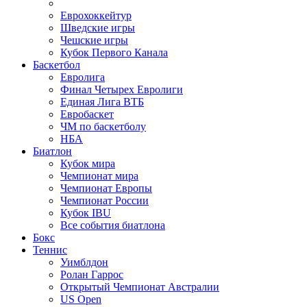
Еврохоккейтур
Шведские игры
Чешские игры
Кубок Первого Канала
Баскетбол
Евролига
Финал Четырех Евролиги
Единая Лига ВТБ
Евробаскет
ЧМ по баскетболу
НБА
Биатлон
Кубок мира
Чемпионат мира
Чемпионат Европы
Чемпионат России
Кубок IBU
Все события биатлона
Бокс
Теннис
Уимблдон
Ролан Гаррос
Открытый Чемпионат Австралии
US Open