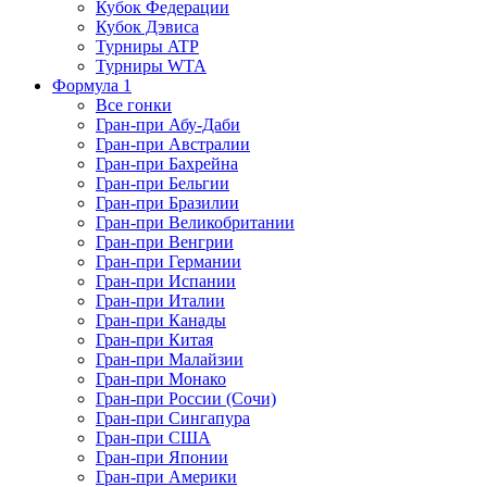
Кубок Федерации
Кубок Дэвиса
Турниры ATP
Турниры WTA
Формула 1
Все гонки
Гран-при Абу-Даби
Гран-при Австралии
Гран-при Бахрейна
Гран-при Бельгии
Гран-при Бразилии
Гран-при Великобритании
Гран-при Венгрии
Гран-при Германии
Гран-при Испании
Гран-при Италии
Гран-при Канады
Гран-при Китая
Гран-при Малайзии
Гран-при Монако
Гран-при России (Сочи)
Гран-при Сингапура
Гран-при США
Гран-при Японии
Гран-при Америки