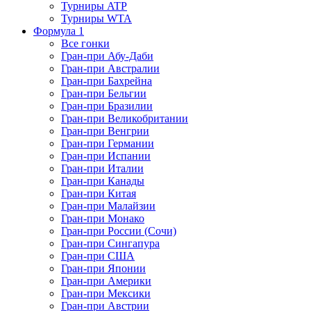
Турниры ATP
Турниры WTA
Формула 1
Все гонки
Гран-при Абу-Даби
Гран-при Австралии
Гран-при Бахрейна
Гран-при Бельгии
Гран-при Бразилии
Гран-при Великобритании
Гран-при Венгрии
Гран-при Германии
Гран-при Испании
Гран-при Италии
Гран-при Канады
Гран-при Китая
Гран-при Малайзии
Гран-при Монако
Гран-при России (Сочи)
Гран-при Сингапура
Гран-при США
Гран-при Японии
Гран-при Америки
Гран-при Мексики
Гран-при Австрии