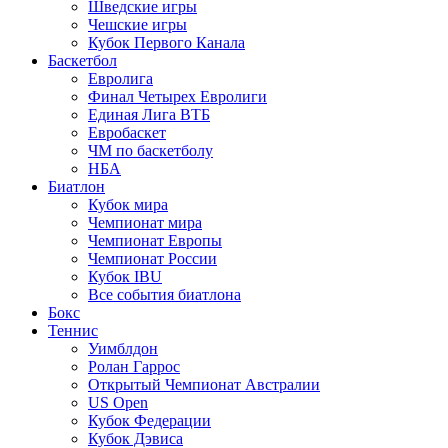
Шведские игры
Чешские игры
Кубок Первого Канала
Баскетбол
Евролига
Финал Четырех Евролиги
Единая Лига ВТБ
Евробаскет
ЧМ по баскетболу
НБА
Биатлон
Кубок мира
Чемпионат мира
Чемпионат Европы
Чемпионат России
Кубок IBU
Все события биатлона
Бокс
Теннис
Уимблдон
Ролан Гаррос
Открытый Чемпионат Австралии
US Open
Кубок Федерации
Кубок Дэвиса