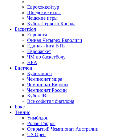
Еврохоккейтур
Шведские игры
Чешские игры
Кубок Первого Канала
Баскетбол
Евролига
Финал Четырех Евролиги
Единая Лига ВТБ
Евробаскет
ЧМ по баскетболу
НБА
Биатлон
Кубок мира
Чемпионат мира
Чемпионат Европы
Чемпионат России
Кубок IBU
Все события биатлона
Бокс
Теннис
Уимблдон
Ролан Гаррос
Открытый Чемпионат Австралии
US Open