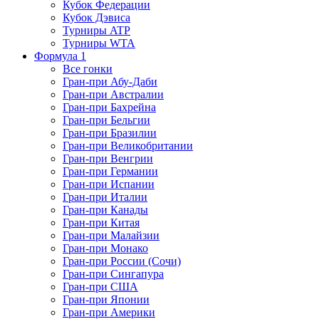
Кубок Федерации
Кубок Дэвиса
Турниры ATP
Турниры WTA
Формула 1
Все гонки
Гран-при Абу-Даби
Гран-при Австралии
Гран-при Бахрейна
Гран-при Бельгии
Гран-при Бразилии
Гран-при Великобритании
Гран-при Венгрии
Гран-при Германии
Гран-при Испании
Гран-при Италии
Гран-при Канады
Гран-при Китая
Гран-при Малайзии
Гран-при Монако
Гран-при России (Сочи)
Гран-при Сингапура
Гран-при США
Гран-при Японии
Гран-при Америки