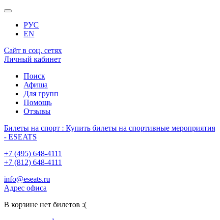
РУС
EN
Сайт в соц. сетях
Личный кабинет
Поиск
Афиша
Для групп
Помощь
Отзывы
Билеты на спорт : Купить билеты на спортивные мероприятия
- ESEATS
+7 (495) 648-4111
+7 (812) 648-4111
info@eseats.ru
Адрес офиса
В корзине нет билетов :(