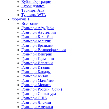
Кубок Федерации
Кубок Дэвиса
Турниры ATP
Турниры WTA
Формула 1
Все гонки
Гран-при Абу-Даби
Гран-при Австралии
Гран-при Бахрейна
Гран-при Бельгии
Гран-при Бразилии
Гран-при Великобритании
Гран-при Венгрии
Гран-при Германии
Гран-при Испании
Гран-при Италии
Гран-при Канады
Гран-при Китая
Гран-при Малайзии
Гран-при Монако
Гран-при России (Сочи)
Гран-при Сингапура
Гран-при США
Гран-при Японии
Гран-при Америки