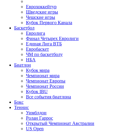
Еврохоккейтур
Шведские игры
Чешские игры
Кубок Первого Канала
Баскетбол
Евролига
Финал Четырех Евролиги
Единая Лига ВТБ
Евробаскет
ЧМ по баскетболу
НБА
Биатлон
Кубок мира
Чемпионат мира
Чемпионат Европы
Чемпионат России
Кубок IBU
Все события биатлона
Бокс
Теннис
Уимблдон
Ролан Гаррос
Открытый Чемпионат Австралии
US Open