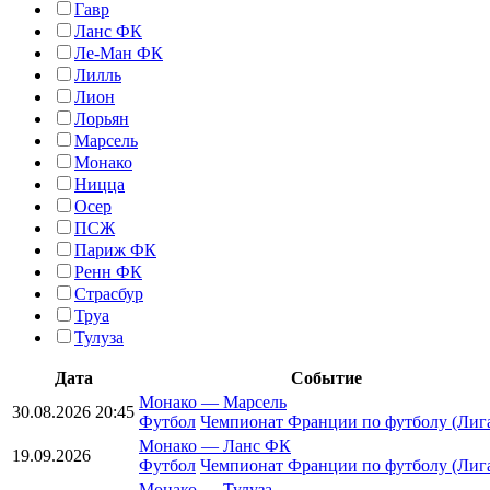
Гавр
Ланс ФК
Ле-Ман ФК
Лилль
Лион
Лорьян
Марсель
Монако
Ницца
Осер
ПСЖ
Париж ФК
Ренн ФК
Страсбур
Труа
Тулуза
Дата
Событие
Монако
—
Марсель
30.08.2026 20:45
Футбол
Чемпионат Франции по футболу (Лига
Монако
—
Ланс ФК
19.09.2026
Футбол
Чемпионат Франции по футболу (Лига
Монако
—
Тулуза