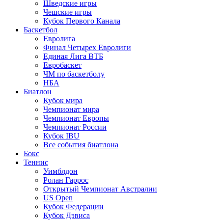
Шведские игры
Чешские игры
Кубок Первого Канала
Баскетбол
Евролига
Финал Четырех Евролиги
Единая Лига ВТБ
Евробаскет
ЧМ по баскетболу
НБА
Биатлон
Кубок мира
Чемпионат мира
Чемпионат Европы
Чемпионат России
Кубок IBU
Все события биатлона
Бокс
Теннис
Уимблдон
Ролан Гаррос
Открытый Чемпионат Австралии
US Open
Кубок Федерации
Кубок Дэвиса