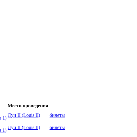
Место проведения
Луи II (Louis II)
билеты
 1)
Луи II (Louis II)
билеты
 1)