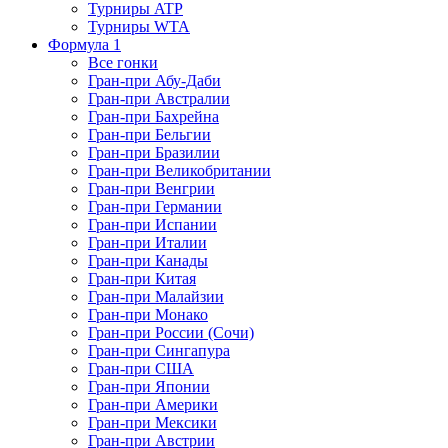
Турниры ATP
Турниры WTA
Формула 1
Все гонки
Гран-при Абу-Даби
Гран-при Австралии
Гран-при Бахрейна
Гран-при Бельгии
Гран-при Бразилии
Гран-при Великобритании
Гран-при Венгрии
Гран-при Германии
Гран-при Испании
Гран-при Италии
Гран-при Канады
Гран-при Китая
Гран-при Малайзии
Гран-при Монако
Гран-при России (Сочи)
Гран-при Сингапура
Гран-при США
Гран-при Японии
Гран-при Америки
Гран-при Мексики
Гран-при Австрии