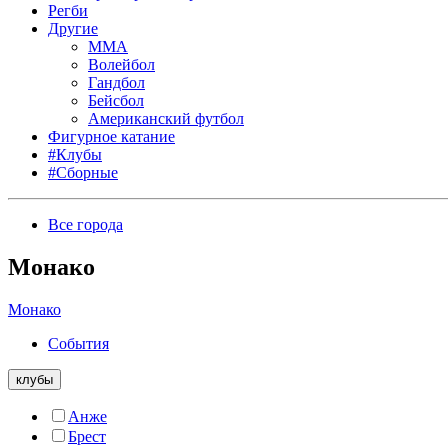
Регби
Другие
MMA
Волейбол
Гандбол
Бейсбол
Американский футбол
Фигурное катание
#Клубы
#Сборные
Все города
Монако
Монако
События
клубы
Анже
Брест