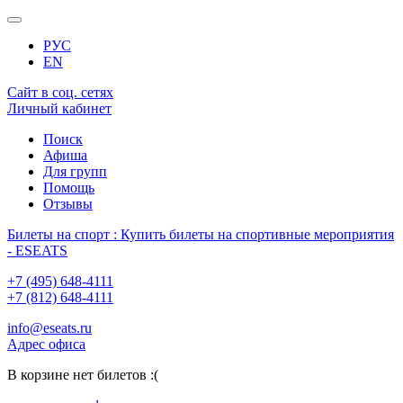
РУС
EN
Сайт в соц. сетях
Личный кабинет
Поиск
Афиша
Для групп
Помощь
Отзывы
Билеты на спорт : Купить билеты на спортивные мероприятия
- ESEATS
+7 (495) 648-4111
+7 (812) 648-4111
info@eseats.ru
Адрес офиса
В корзине нет билетов :(