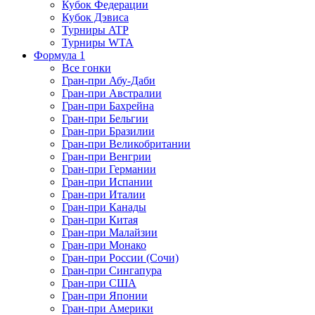
Кубок Федерации
Кубок Дэвиса
Турниры ATP
Турниры WTA
Формула 1
Все гонки
Гран-при Абу-Даби
Гран-при Австралии
Гран-при Бахрейна
Гран-при Бельгии
Гран-при Бразилии
Гран-при Великобритании
Гран-при Венгрии
Гран-при Германии
Гран-при Испании
Гран-при Италии
Гран-при Канады
Гран-при Китая
Гран-при Малайзии
Гран-при Монако
Гран-при России (Сочи)
Гран-при Сингапура
Гран-при США
Гран-при Японии
Гран-при Америки