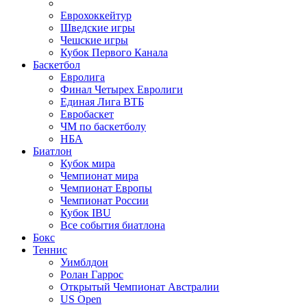
Еврохоккейтур
Шведские игры
Чешские игры
Кубок Первого Канала
Баскетбол
Евролига
Финал Четырех Евролиги
Единая Лига ВТБ
Евробаскет
ЧМ по баскетболу
НБА
Биатлон
Кубок мира
Чемпионат мира
Чемпионат Европы
Чемпионат России
Кубок IBU
Все события биатлона
Бокс
Теннис
Уимблдон
Ролан Гаррос
Открытый Чемпионат Австралии
US Open