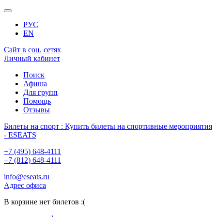
РУС
EN
Сайт в соц. сетях
Личный кабинет
Поиск
Афиша
Для групп
Помощь
Отзывы
Билеты на спорт : Купить билеты на спортивные мероприятия
- ESEATS
+7 (495) 648-4111
+7 (812) 648-4111
info@eseats.ru
Адрес офиса
В корзине нет билетов :(