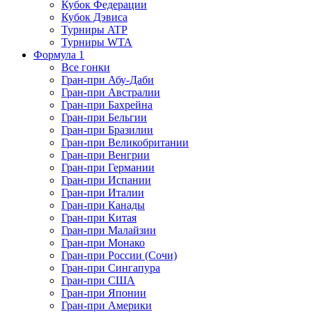
Кубок Федерации
Кубок Дэвиса
Турниры ATP
Турниры WTA
Формула 1
Все гонки
Гран-при Абу-Даби
Гран-при Австралии
Гран-при Бахрейна
Гран-при Бельгии
Гран-при Бразилии
Гран-при Великобритании
Гран-при Венгрии
Гран-при Германии
Гран-при Испании
Гран-при Италии
Гран-при Канады
Гран-при Китая
Гран-при Малайзии
Гран-при Монако
Гран-при России (Сочи)
Гран-при Сингапура
Гран-при США
Гран-при Японии
Гран-при Америки