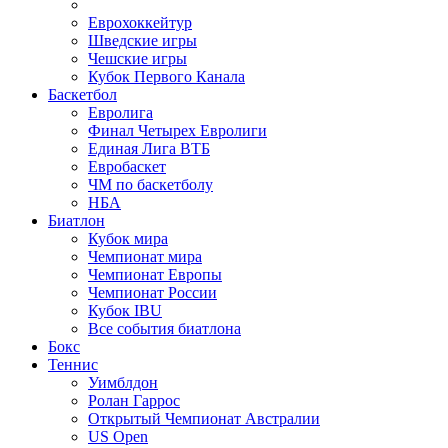
Еврохоккейтур
Шведские игры
Чешские игры
Кубок Первого Канала
Баскетбол
Евролига
Финал Четырех Евролиги
Единая Лига ВТБ
Евробаскет
ЧМ по баскетболу
НБА
Биатлон
Кубок мира
Чемпионат мира
Чемпионат Европы
Чемпионат России
Кубок IBU
Все события биатлона
Бокс
Теннис
Уимблдон
Ролан Гаррос
Открытый Чемпионат Австралии
US Open