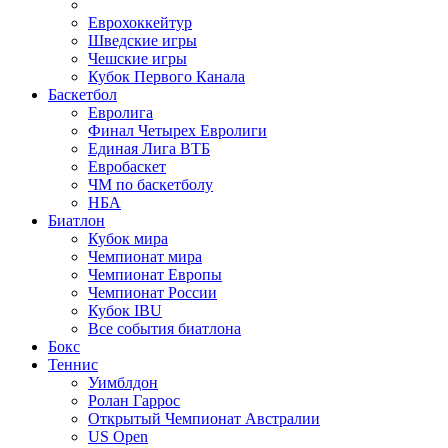
Еврохоккейтур
Шведские игры
Чешские игры
Кубок Первого Канала
Баскетбол
Евролига
Финал Четырех Евролиги
Единая Лига ВТБ
Евробаскет
ЧМ по баскетболу
НБА
Биатлон
Кубок мира
Чемпионат мира
Чемпионат Европы
Чемпионат России
Кубок IBU
Все события биатлона
Бокс
Теннис
Уимблдон
Ролан Гаррос
Открытый Чемпионат Австралии
US Open