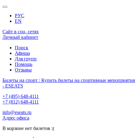
РУС
EN
Сайт в соц. сетях
Личный кабинет
Поиск
Афиша
Для групп
Помощь
Отзывы
Билеты на спорт : Купить билеты на спортивные мероприятия
- ESEATS
+7 (495) 648-4111
+7 (812) 648-4111
info@eseats.ru
Адрес офиса
В корзине нет билетов :(