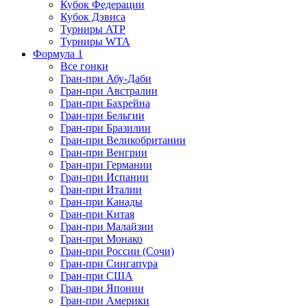
Кубок Федерации
Кубок Дэвиса
Турниры ATP
Турниры WTA
Формула 1
Все гонки
Гран-при Абу-Даби
Гран-при Австралии
Гран-при Бахрейна
Гран-при Бельгии
Гран-при Бразилии
Гран-при Великобритании
Гран-при Венгрии
Гран-при Германии
Гран-при Испании
Гран-при Италии
Гран-при Канады
Гран-при Китая
Гран-при Малайзии
Гран-при Монако
Гран-при России (Сочи)
Гран-при Сингапура
Гран-при США
Гран-при Японии
Гран-при Америки