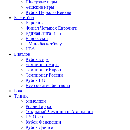
Шведские игры
Чешские игры
Кубок Первого Канала
Баскетбол
Евролига
Финал Четырех Евролиги
Единая Лига ВТБ
Евробаскет
ЧМ по баскетболу
НБА
Биатлон
Кубок мира
Чемпионат мира
Чемпионат Европы
Чемпионат России
Кубок IBU
Все события биатлона
Бокс
Теннис
Уимблдон
Ролан Гаррос
Открытый Чемпионат Австралии
US Open
Кубок Федерации
Кубок Дэвиса