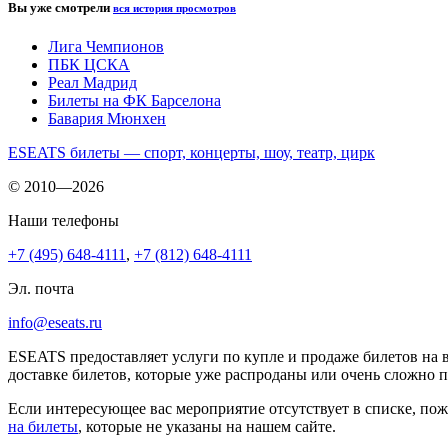
Вы уже смотрели
вся история просмотров
Лига Чемпионов
ПБК ЦСКА
Реал Мадрид
Билеты на ФК Барселона
Бавария Мюнхен
ESEATS билеты — спорт, концерты, шоу, театр, цирк
© 2010—2026
Наши телефоны
+7 (495) 648-4111
,
+7 (812) 648-4111
Эл. почта
info@eseats.ru
ESEATS предоставляет услуги по купле и продаже билетов на 
доставке билетов, которые уже распроданы или очень сложно 
Если интересующее вас мероприятие отсутствует в списке, пож
на билеты
, которые не указаны на нашем сайте.