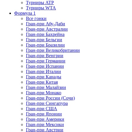
Турниры ATP
Турниры WTA
Формула 1
Все гонки
Гран-при Абу-Даби
Гран-при Австралии
Гран-при Бахрейна
Гран-при Бельгии
Гран-при Бразилии
Гран-при Великобритании
Гран-при Венгрии
Гран-при Германии
Гран-при Испании
Гран-при Италии
Гран-при Канады
Гран-при Китая
Гран-при Малайзии
Гран-при Монако
Гран-при России (Сочи)
Гран-при Сингапура
Гран-при США
Гран-при Японии
Гран-при Америки
Гран-при Мексики
Гран-при Австрии