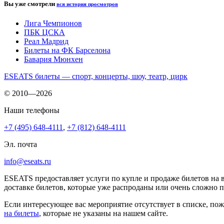
Вы уже смотрели
вся история просмотров
Лига Чемпионов
ПБК ЦСКА
Реал Мадрид
Билеты на ФК Барселона
Бавария Мюнхен
ESEATS билеты — спорт, концерты, шоу, театр, цирк
© 2010—2026
Наши телефоны
+7 (495) 648-4111
,
+7 (812) 648-4111
Эл. почта
info@eseats.ru
ESEATS предоставляет услуги по купле и продаже билетов на 
доставке билетов, которые уже распроданы или очень сложно 
Если интересующее вас мероприятие отсутствует в списке, пож
на билеты
, которые не указаны на нашем сайте.