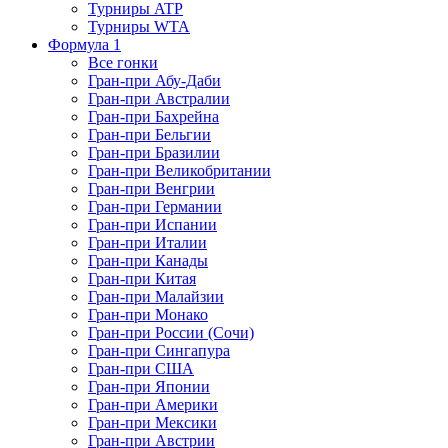
Турниры ATP
Турниры WTA
Формула 1
Все гонки
Гран-при Абу-Даби
Гран-при Австралии
Гран-при Бахрейна
Гран-при Бельгии
Гран-при Бразилии
Гран-при Великобритании
Гран-при Венгрии
Гран-при Германии
Гран-при Испании
Гран-при Италии
Гран-при Канады
Гран-при Китая
Гран-при Малайзии
Гран-при Монако
Гран-при России (Сочи)
Гран-при Сингапура
Гран-при США
Гран-при Японии
Гран-при Америки
Гран-при Мексики
Гран-при Австрии