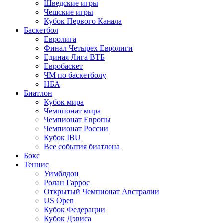
Шведские игры
Чешские игры
Кубок Первого Канала
Баскетбол
Евролига
Финал Четырех Евролиги
Единая Лига ВТБ
Евробаскет
ЧМ по баскетболу
НБА
Биатлон
Кубок мира
Чемпионат мира
Чемпионат Европы
Чемпионат России
Кубок IBU
Все события биатлона
Бокс
Теннис
Уимблдон
Ролан Гаррос
Открытый Чемпионат Австралии
US Open
Кубок Федерации
Кубок Дэвиса