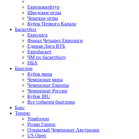
Еврохоккейтур
Шведские игры
Чешские игры
Кубок Первого Канала
Баскетбол
Евролига
Финал Четырех Евролиги
Единая Лига ВТБ
Евробаскет
ЧМ по баскетболу
НБА
Биатлон
Кубок мира
Чемпионат мира
Чемпионат Европы
Чемпионат России
Кубок IBU
Все события биатлона
Бокс
Теннис
Уимблдон
Ролан Гаррос
Открытый Чемпионат Австралии
US Open