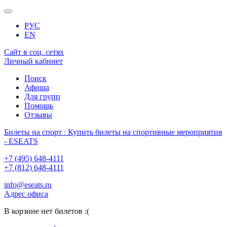
РУС
EN
Сайт в соц. сетях
Личный кабинет
Поиск
Афиша
Для групп
Помощь
Отзывы
Билеты на спорт : Купить билеты на спортивные мероприятия
- ESEATS
+7 (495) 648-4111
+7 (812) 648-4111
info@eseats.ru
Адрес офиса
В корзине нет билетов :(