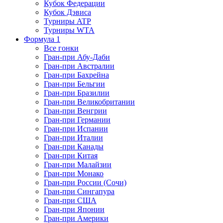
Кубок Федерации
Кубок Дэвиса
Турниры ATP
Турниры WTA
Формула 1
Все гонки
Гран-при Абу-Даби
Гран-при Австралии
Гран-при Бахрейна
Гран-при Бельгии
Гран-при Бразилии
Гран-при Великобритании
Гран-при Венгрии
Гран-при Германии
Гран-при Испании
Гран-при Италии
Гран-при Канады
Гран-при Китая
Гран-при Малайзии
Гран-при Монако
Гран-при России (Сочи)
Гран-при Сингапура
Гран-при США
Гран-при Японии
Гран-при Америки