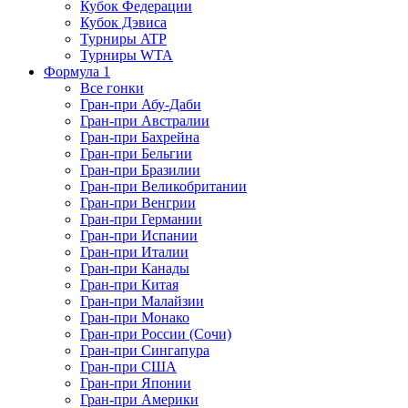
Кубок Федерации
Кубок Дэвиса
Турниры ATP
Турниры WTA
Формула 1
Все гонки
Гран-при Абу-Даби
Гран-при Австралии
Гран-при Бахрейна
Гран-при Бельгии
Гран-при Бразилии
Гран-при Великобритании
Гран-при Венгрии
Гран-при Германии
Гран-при Испании
Гран-при Италии
Гран-при Канады
Гран-при Китая
Гран-при Малайзии
Гран-при Монако
Гран-при России (Сочи)
Гран-при Сингапура
Гран-при США
Гран-при Японии
Гран-при Америки