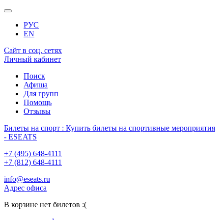
РУС
EN
Сайт в соц. сетях
Личный кабинет
Поиск
Афиша
Для групп
Помощь
Отзывы
Билеты на спорт : Купить билеты на спортивные мероприятия
- ESEATS
+7 (495) 648-4111
+7 (812) 648-4111
info@eseats.ru
Адрес офиса
В корзине нет билетов :(