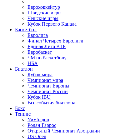
Еврохоккейтур
Шведские игры
Чешские игры
Кубок Первого Канала
Баскетбол
Евролига
Финал Четырех Евролиги
Единая Лига ВТБ
Евробаскет
ЧМ по баскетболу
НБА
Биатлон
Кубок мира
Чемпионат мира
Чемпионат Европы
Чемпионат России
Кубок IBU
Все события биатлона
Бокс
Теннис
Уимблдон
Ролан Гаррос
Открытый Чемпионат Австралии
US Open